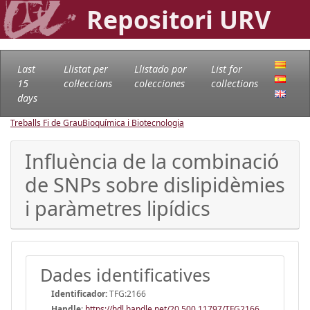
Repositori URV
Last
Llistat per
Llistado por
List for
15
col·leccions
colecciones
collections
days
Treballs Fi de Grau
Bioquímica i Biotecnologia
Influència de la combinació
de SNPs sobre dislipidèmies
i paràmetres lipídics
Dades identificatives
Identificador:
TFG:2166
Handle
:
https://hdl.handle.net/20.500.11797/TFG2166