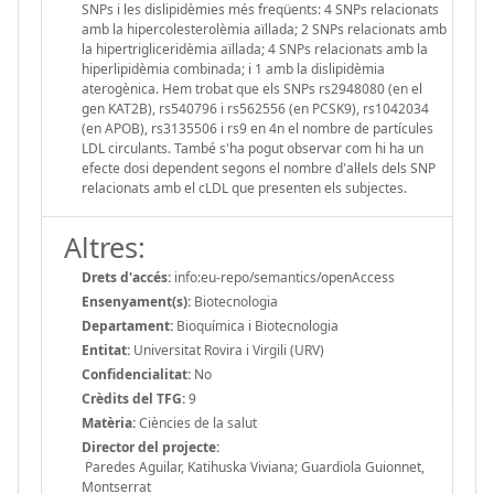
SNPs i les dislipidèmies més freqüents: 4 SNPs relacionats
amb la hipercolesterolèmia aïllada; 2 SNPs relacionats amb
la hipertrigliceridèmia aïllada; 4 SNPs relacionats amb la
hiperlipidèmia combinada; i 1 amb la dislipidèmia
aterogènica. Hem trobat que els SNPs rs2948080 (en el
gen KAT2B), rs540796 i rs562556 (en PCSK9), rs1042034
(en APOB), rs3135506 i rs9 en 4n el nombre de partícules
LDL circulants. També s'ha pogut observar com hi ha un
efecte dosi dependent segons el nombre d'al·lels dels SNP
relacionats amb el cLDL que presenten els subjectes.
Altres:
Drets d'accés:
info:eu-repo/semantics/openAccess
Ensenyament(s):
Biotecnologia
Departament:
Bioquímica i Biotecnologia
Entitat:
Universitat Rovira i Virgili (URV)
Confidencialitat:
No
Crèdits del TFG:
9
Matèria:
Ciències de la salut
Director del projecte:
Paredes Aguilar, Katihuska Viviana; Guardiola Guionnet,
Montserrat