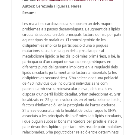
Autors:
Cerezuela Filgueras, Nerea
Resum:
Les malalties cardiovasculars suposen un dels majors
problemes als països desenvolupats. L'augment dels lípids
circulants suposa un dels principals factors de risc per patir
aquest tipus de malalties. El control genètic de les
dislipidèmies implica la participació d'una o poques
mutacions causals en algun dels gens clau per al
metabolisme lipídic (a les dislipidèmies primàries), o bé, la
participació d'un conjunt de variacions genètiques en
diferents punts del genoma implicats en la regulació dels
lípids circulants juntament amb factors ambientals (a les
dislipidèmies secundàries). S'ha seleccionat una població
de 480 individus que inclou tant individus sans com
pacients amb risc cardiovascular elevat, dels quals es
disposa d'un perfil lipídic detallat. S'han seleccionat 45 SNP
localitzats en 25 gens involucrats en el metabolisme lipídic,
factors d'inflamació i en la patogènia de l'arteriosclerosi.
S'han seleccionat amb la finalitat de trobar aquells SNPs
associats a les principals dislipidèmies i als lípids circulants,
i que puguin suposar bons marcadors per predir el risc a
patir desordres lipídics i per tant més risc de patir malalties
relacionades. S'ha pogut trobar relació entre determinats