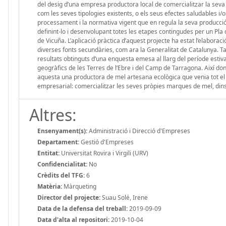
del desig d’una empresa productora local de comercialitzar la seva 
com les seves tipologies existents, o els seus efectes saludables i
processament i la normativa vigent que en regula la seva producció
definint-lo i desenvolupant totes les etapes contingudes per un Pla
de Vicuña. L’aplicació pràctica d’aquest projecte ha estat l’elabor
diverses fonts secundàries, com ara la Generalitat de Catalunya. T
resultats obtinguts d’una enquesta emesa al llarg del període estiv
geogràfics de les Terres de l’Ebre i del Camp de Tarragona. Així don
aquesta una productora de mel artesana ecològica que venia tot el se
empresarial: comercialitzar les seves pròpies marques de mel, dins d
Altres:
Ensenyament(s):
Administració i Direcció d'Empreses
Departament:
Gestió d'Empreses
Entitat:
Universitat Rovira i Virgili (URV)
Confidencialitat:
No
Crèdits del TFG:
6
Matèria:
Màrqueting
Director del projecte:
Suau Solé, Irene
Data de la defensa del treball:
2019-09-09
Data d'alta al repositori:
2019-10-04