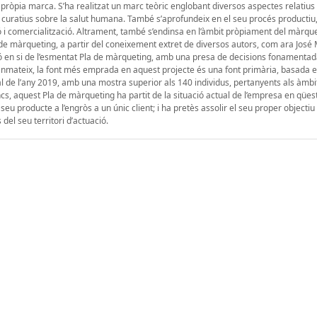
pròpia marca. S’ha realitzat un marc teòric englobant diversos aspectes relatius a
/o curatius sobre la salut humana. També s’aprofundeix en el seu procés productiu,
 i comercialització. Altrament, també s’endinsa en l’àmbit pròpiament del màrque
 de màrqueting, a partir del coneixement extret de diversos autors, com ara José
ació en si de l’esmentat Pla de màrqueting, amb una presa de decisions fonamentad
anmateix, la font més emprada en aquest projecte és una font primària, basada e
al de l’any 2019, amb una mostra superior als 140 individus, pertanyents als àmbi
cs, aquest Pla de màrqueting ha partit de la situació actual de l’empresa en qües
u producte a l’engròs a un únic client; i ha pretès assolir el seu proper objectiu
el seu territori d’actuació.