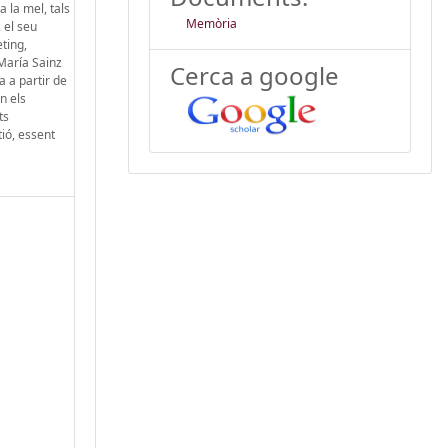
 la mel, tals
Memòria
 el seu
ting,
 María Sainz
Cerca a google
a a partir de
n els
ts
tió, essent