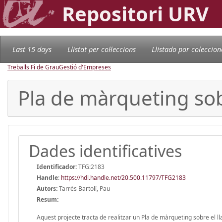
Repositori URV
Last 15 days
Llistat per col·leccions
Llistado por coleccion
Treballs Fi de Grau
Gestió d'Empreses
Pla de màrqueting so
Dades identificatives
Identificador:
TFG:2183
Handle
:
https://hdl.handle.net/20.500.11797/TFG2183
Autors:
Tarrés Bartolí, Pau
Resum:
Aquest projecte tracta de realitzar un Pla de màrqueting sobre el 