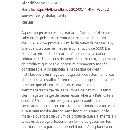
Identificador:
TFG:2422
Handle
:
https://hdl.handle.net/20.500.11797/TFG2422
Autors:
Barry Obalat, Cayla
Resum:
Aquest projecte ha estat creat amb l'objectiu d'eliminar
l'olor emès pels tancs d'emmagatzematge de betum
d'ASESA. ASESA produeix 1 milió de tones de betum l'any,
una quantitat que permetria la construcció de 5500 km
d'una carretera de dos carrils. Amb una capacitat de
refinació de 1,4 milions de tones de petroli cru, la quantitat
de producte que ASESA necessita emmagatzemar és
considerable. Això planteja la necessitat de crear
instal·lacions d'emmagatzematge de productes, i en el cas
del betum, la instal·lació d'emmagatzematge és un pati de
tancs en què el tanc més gran té una capacitat
d'emmagatzematge de 30 mil tones de betum. Els tancs
d'emmagatzematge de betum estan oberts a l'atmosfera
(tancs API) i, per tant, els gasos que s'expulsen per
respiració es dirigeixen directament a l'exterior. Això arriba
al seu punt màxim durant l'ompliment dels tancs, on la
mateixa quantitat de volum de producte que s'alimenta als
tancs es desplaça a l’exterior en forma de gasos per les
obertures de la part superior del dipòsit. Això planteja un