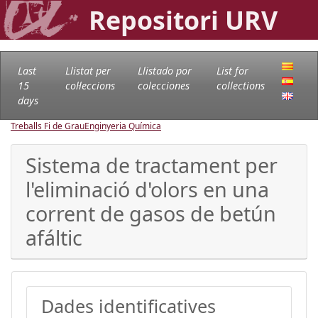
Repositori URV
Last
Llistat per
Llistado por
List for
15
col·leccions
colecciones
collections
days
Treballs Fi de Grau
Enginyeria Química
Sistema de tractament per
l'eliminació d'olors en una
corrent de gasos de betún
afáltic
Dades identificatives