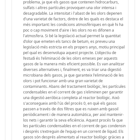
problema, ja que els gasos que contenen hidrocarburs,
sulfats i altres partícules provoquen una olor intensa i
desagradable. La intensitat i l'abast de les olors depenen
d'una varietat de factors, dintre de les quals es destaca el
més important: les condicions atmosfèriques en què hi ha
poc o cap moviment d'aire i les olors no es difonen a
l'atmosfera. Si bé la legislació actual permet la quantitat
d'olor que emeten els tancs de betum, es preveu una
legislació més estricta en els propers anys, motiu principal
pel qual es desenvolupa aquest projecte. L'objectiu de
l’estudi és l'eliminació de les olors emeses per aquests
gasos de la manera més eficient possible. Es van analitzar
diverses alternatives i, finalment, es va triar una digestió
microbiana dels gasos, ja que garanteix l'eliminació de les
olors i pot funcionar amb una gran varietat de
contaminants. Abans del tractament biològic, les partícules
condensables en el corrent de gas s'eliminen per garantir
una digestió aeròbica completa al reactor biològic. Això
s'aconsegueix amb l'ús del procés 0, en què els gasos
passen a través de dos filtres que es ruixen amb gasoil
periòdicament i de manera automàtica, per així mantenir-
los nets i garantir la seva eficiència. Aquest procés fa que
les partícules condensables en el corrent de gas condensin
i després s'extreguin de l'equip en un corrent de líquid. Els
gasos són després alimentats al reactor biològic gràcies a