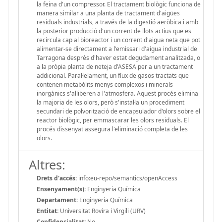
la feina d'un compressor. El tractament biològic funciona de
manera similar a una planta de tractament d'aigües
residuals industrials, a través de la digestió aeròbica i amb
la posterior producció d'un corrent de llots actius que es
recircula cap al bioreactor i un corrent d'aigua neta que pot
alimentar-se directament a l'emissari d'aigua industrial de
Tarragona després d'haver estat degudament analitzada, o
a la pròpia planta de neteja d'ASESA per a un tractament
addicional. Paral·lelament, un flux de gasos tractats que
contenen metabòlits menys complexos i minerals
inorgànics s'alliberen a l'atmosfera. Aquest procés elimina
la majoria de les olors, però s'instal·la un procediment
secundari de polvorització de encapsulador d'olors sobre el
reactor biològic, per emmascarar les olors residuals. El
procés dissenyat assegura l'eliminació completa de les
olors.
Altres:
Drets d'accés:
info:eu-repo/semantics/openAccess
Ensenyament(s):
Enginyeria Química
Departament:
Enginyeria Química
Entitat:
Universitat Rovira i Virgili (URV)
Confidencialitat:
No