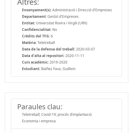
Altres:
Ensenyament(s):
Administració i Direcció d'Empreses
Departament:
Gestió d'Empreses
Entitat:
Universitat Rovira i Virgili (URV)
Confidencialitat:
No
Crèdits del TFG:
6
Matèria:
Teletreball
Data de la defensa del treball:
2020-03-07
Data d'alta al repositori:
2020-11-11
Curs acadèmic:
2019-2020
Estudiant:
Ibáñez Faus, Guillem
Paraules clau:
Teletreball; Covid-19; procés d’implantació
Economia i empresa