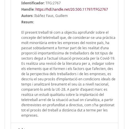
Identificador:
TFG:2767
Handle
:
https://hdl.handle.net/20.500.11797/TFG2767
Autors:
Ibáñez Faus, Guillem
Resum:
El present treball té com a objectiu aprofundir sobre el
concepte del teletreball que, de considerar-se una pràctica
molt minoritària entre les empreses del nostre país, ha
passat sobtadament a formar part de les realitat d’una
proporció importantíssima de treballadors de tot tipus de
sectors degut a l’actual situació provocada per la Covid-19.
Es realitza una revisió de la literatura per a, indagar sobre
els elements que el formen i els factors que l’afecten, des
de la perspectiva dels treballadors i de les empreses, es
descriu el seu procés d’implantació en condicions ideals de
temps i analitzaré breument el seu ús a nivell nacional,
comparant-lo amb la UE-28. A partir d’aquest marc es
realitza un estudi qualitatiu sobre la implantació del
teletreball arrel de la situació actual on s’analitza, a partir
d’entrevistes en profunditat a directius, com s’ha gestionat
tot el procés del treball a distància dut a terme per les
empreses.