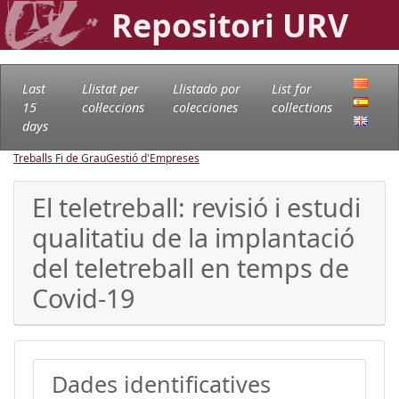
Repositori URV
Last
Llistat per
Llistado por
List for
15
col·leccions
colecciones
collections
days
Treballs Fi de Grau
Gestió d'Empreses
El teletreball: revisió i estudi
qualitatiu de la implantació
del teletreball en temps de
Covid-19
Dades identificatives