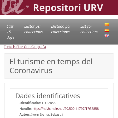
Repositori URV
Last
Llistat per
Llistado por
List for
15
col·leccions
colecciones
collections
days
Treballs Fi de Grau
Geografia
El turisme en temps del
Coronavirus
Dades identificatives
Identificador:
TFG:2858
Handle
:
https://hdl.handle.net/20.500.11797/TFG2858
Autors:
Ivern Ibarra, Sebastià