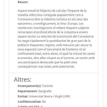
Resum:
Aquest estudi té l’objectiu de calcular l’impacte de la
malaltia infecciosa coneguda popularment com a
Coronavirus dins la indústria turística en els seus dos
epicentres, cronològicament, la Xina i Europa. Les
nombroses investigacions al voltant d’aquest subjecte
remarquen el profund efecte de la conjuntura envers
aquest sector. La velocitat de transmissió del Coronavirus
ha negat ràpidament la quotidianitat de gran part de la
població d’aquestes regions, amb mesures per aturar la
seva expansió com el tancament de fronteres i/o el
confinament total, entre altres, el qual ha minvat les seves
economies, dins elles situant-se el turisme, un sector amb
una participació destacada que ha patit unes
conseqüències mai vistes amb anterioritat.
Altres:
Ensenyament(s):
Turisme
Departament:
Geografia
Entitat:
Universitat Rovira i Virgili (URV)
Confidencialitat:
No
Crèdits del TFG:
6