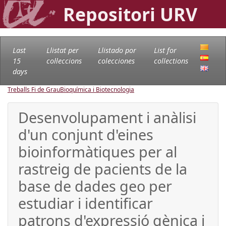
Repositori URV
Last
Llistat per
Llistado por
List for
15
col·leccions
colecciones
collections
days
Treballs Fi de Grau
Bioquímica i Biotecnologia
Desenvolupament i anàlisi
d'un conjunt d'eines
bioinformàtiques per al
rastreig de pacients de la
base de dades geo per
estudiar i identificar
patrons d'expressió gènica i