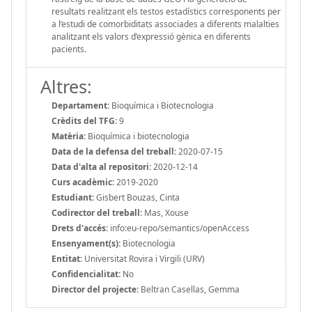
resultats realitzant els testos estadístics corresponents per
a l’estudi de comorbiditats associades a diferents malalties
analitzant els valors d’expressió gènica en diferents
pacients.
Altres:
Departament:
Bioquímica i Biotecnologia
Crèdits del TFG:
9
Matèria:
Bioquímica i biotecnologia
Data de la defensa del treball:
2020-07-15
Data d'alta al repositori:
2020-12-14
Curs acadèmic:
2019-2020
Estudiant:
Gisbert Bouzas, Cinta
Codirector del treball:
Mas, Xouse
Drets d'accés:
info:eu-repo/semantics/openAccess
Ensenyament(s):
Biotecnologia
Entitat:
Universitat Rovira i Virgili (URV)
Confidencialitat:
No
Director del projecte:
Beltran Casellas, Gemma