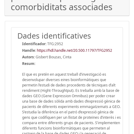
comorbiditats associades
Dades identificatives
Identificador:
TFG:2952
Handle
:
https://hdl.handle.net/20.500.11797/TFG2952
Autors:
Gisbert Bouzas, Cinta
Resum:
El que es pretén en aquest treball d’investigació es
desenvolupar diverses eines bioinformàtiques que
permetin l’estudi de dades procedents de tècniques d’alt
rendiment (Hight-Throughtput). Es treballa amb la base de
dades GEO (Gene Expression Omnibus) per poder crear
una base de dades sòlida amb dades d’expressió gènica de
pacients de diferents experiments emmagatzemats a GEO.
S’estudia la diferència en el patró d’expressió gènica de
gens que codifiquen per un llistat de proteïnes d’interès i es
compara entre diferents grups de pacients. S’implementen
diferents funcions bioinformàtiques que permeten al
rastreig de la base de dades GEO i la generació de