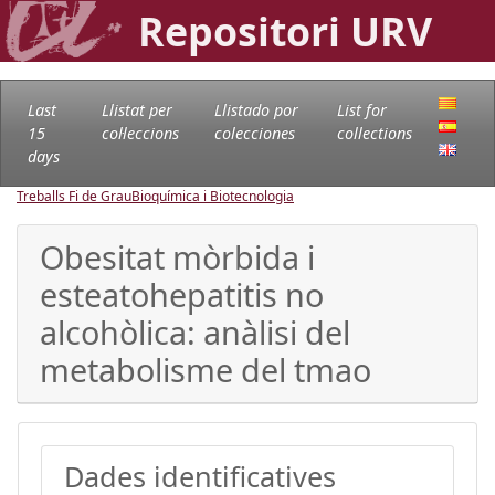
Repositori URV
Last
Llistat per
Llistado por
List for
15
col·leccions
colecciones
collections
days
Treballs Fi de Grau
Bioquímica i Biotecnologia
Obesitat mòrbida i
esteatohepatitis no
alcohòlica: anàlisi del
metabolisme del tmao
Dades identificatives