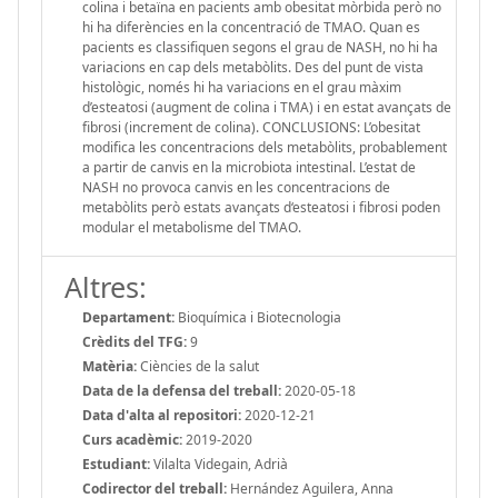
colina i betaïna en pacients amb obesitat mòrbida però no
hi ha diferències en la concentració de TMAO. Quan es
pacients es classifiquen segons el grau de NASH, no hi ha
variacions en cap dels metabòlits. Des del punt de vista
histològic, només hi ha variacions en el grau màxim
d’esteatosi (augment de colina i TMA) i en estat avançats de
fibrosi (increment de colina). CONCLUSIONS: L’obesitat
modifica les concentracions dels metabòlits, probablement
a partir de canvis en la microbiota intestinal. L’estat de
NASH no provoca canvis en les concentracions de
metabòlits però estats avançats d‘esteatosi i fibrosi poden
modular el metabolisme del TMAO.
Altres:
Departament:
Bioquímica i Biotecnologia
Crèdits del TFG:
9
Matèria:
Ciències de la salut
Data de la defensa del treball:
2020-05-18
Data d'alta al repositori:
2020-12-21
Curs acadèmic:
2019-2020
Estudiant:
Vilalta Videgain, Adrià
Codirector del treball:
Hernández Aguilera, Anna