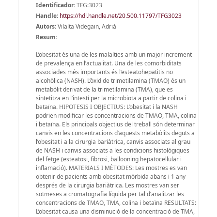
Identificador:
TFG:3023
Handle
:
https://hdl.handle.net/20.500.11797/TFG3023
Autors:
Vilalta Videgain, Adrià
Resum:
L’obesitat és una de les malalties amb un major increment
de prevalença en l’actualitat. Una de les comorbiditats
associades més importants és l’esteatohepatitis no
alcohòlica (NASH). L’òxid de trimetilamina (TMAO) és un
metabòlit derivat de la trimetilamina (TMA), que es
sintetitza en l’intestí per la microbiota a partir de colina i
betaïna. HIPOTESIS I OBJECTIUS: L’obesitat i la NASH
podrien modificar les concentracions de TMAO, TMA, colina
i betaïna. Els principals objectius del treball són determinar
canvis en les concentracions d’aquests metabòlits deguts a
l’obesitat i a la cirurgia bariàtrica, canvis associats al grau
de NASH i canvis associats a les condicions histològiques
del fetge (esteatosi, fibrosi, ballooning hepatocel·lular i
inflamació). MATERIALS I MÈTODES: Les mostres es van
obtenir de pacients amb obesitat mòrbida abans i 1 any
després de la cirurgia bariàtrica. Les mostres van ser
sotmeses a cromatografia líquida per tal d’analitzar les
concentracions de TMAO, TMA, colina i betaïna RESULTATS:
L’obesitat causa una disminució de la concentració de TMA,