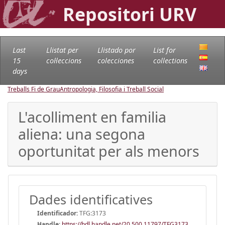
Repositori URV
Last
Llistat per
Llistado por
List for
15
col·leccions
colecciones
collections
days
Treballs Fi de Grau
Antropologia, Filosofia i Treball Social
L'acolliment en familia
aliena: una segona
oportunitat per als menors
Dades identificatives
Identificador:
TFG:3173
Handle
:
https://hdl.handle.net/20.500.11797/TFG3173