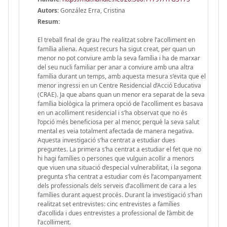
Autors:
González Erra, Cristina
Resum:
El treball final de grau l’he realitzat sobre l’acolliment en
família aliena. Aquest recurs ha sigut creat, per quan un
menor no pot conviure amb la seva família i ha de marxar
del seu nucli familiar per anar a conviure amb una altra
família durant un temps, amb aquesta mesura s’evita que el
menor ingressi en un Centre Residencial d’Acció Educativa
(CRAE). Ja que abans quan un menor era separat de la seva
família biològica la primera opció de l’acolliment es basava
en un acolliment residencial i s’ha observat que no és
l’opció més beneficiosa per al menor, perquè la seva salut
mental es veia totalment afectada de manera negativa.
Aquesta investigació s’ha centrat a estudiar dues
preguntes. La primera s’ha centrat a estudiar el fet que no
hi hagi famílies o persones que vulguin acollir a menors
que viuen una situació d’especial vulnerabilitat, i la segona
pregunta s’ha centrat a estudiar com és l’acompanyament
dels professionals dels serveis d’acolliment de cara a les
famílies durant aquest procés. Durant la investigació s’han
realitzat set entrevistes: cinc entrevistes a famílies
d’acollida i dues entrevistes a professional de l’àmbit de
l’acolliment.