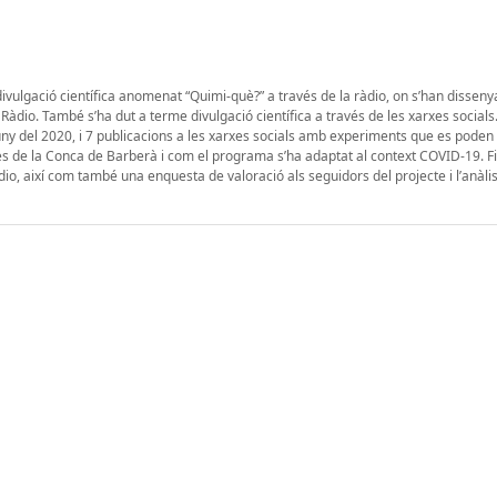
vulgació científica anomenat “Quimi-què?” a través de la ràdio, on s’han dissenyat
io. També s’ha dut a terme divulgació científica a través de les xarxes socials. 
ny del 2020, i 7 publicacions a les xarxes socials amb experiments que es poden
ves de la Conca de Barberà i com el programa s’ha adaptat al context COVID-19. 
o, així com també una enquesta de valoració als seguidors del projecte i l’anàlis