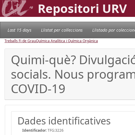
Repositori URV
Last 15 days
Llistat per col·leccions
Llistado por coleccion
Treballs Fi de Grau
Química Analítica i Química Orgànica
Quimi-què? Divulgació d
socials. Nous programe
COVID-19
Dades identificatives
Identificador:
TFG:3226