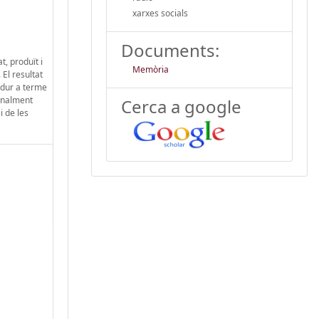
xarxes socials
Documents:
, produït i
Memòria
El resultat
 dur a terme
Finalment
Cerca a google
i de les