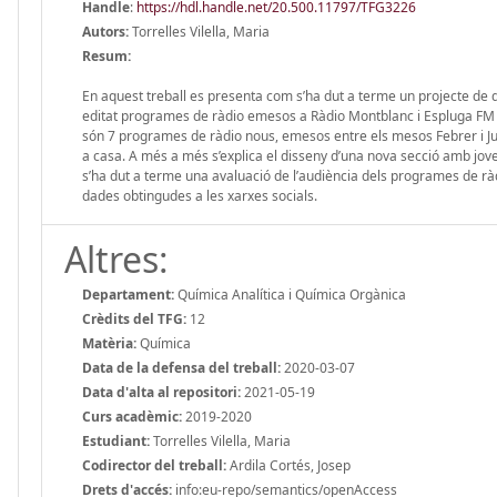
Handle
:
https://hdl.handle.net/20.500.11797/TFG3226
Autors:
Torrelles Vilella, Maria
Resum:
En aquest treball es presenta com s’ha dut a terme un projecte de di
editat programes de ràdio emesos a Ràdio Montblanc i Espluga FM Ràd
són 7 programes de ràdio nous, emesos entre els mesos Febrer i Ju
a casa. A més a més s’explica el disseny d’una nova secció amb jo
s’ha dut a terme una avaluació de l’audiència dels programes de ràdi
dades obtingudes a les xarxes socials.
Altres:
Departament:
Química Analítica i Química Orgànica
Crèdits del TFG:
12
Matèria:
Química
Data de la defensa del treball:
2020-03-07
Data d'alta al repositori:
2021-05-19
Curs acadèmic:
2019-2020
Estudiant:
Torrelles Vilella, Maria
Codirector del treball:
Ardila Cortés, Josep
Drets d'accés:
info:eu-repo/semantics/openAccess