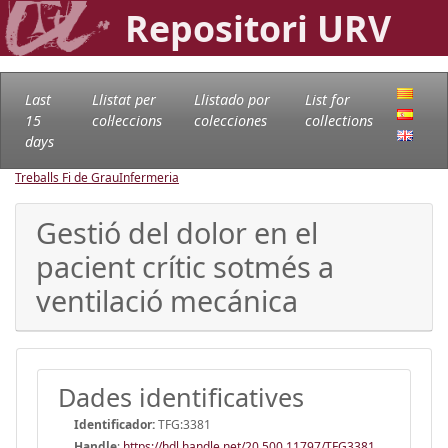
Repositori URV
Last
Llistat per
Llistado por
List for
15
col·leccions
colecciones
collections
days
Treballs Fi de Grau
Infermeria
Gestió del dolor en el
pacient crític sotmés a
ventilació mecánica
Dades identificatives
Identificador:
TFG:3381
Handle
:
https://hdl.handle.net/20.500.11797/TFG3381