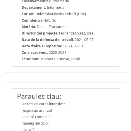
Ensenyament(s):
Infermeria
Departament:
Infermeria
Entitat:
Universitat Rovira i Virgili (URV)
Confidencialitat:
No
Matèria:
Dolor - Tractament
Director del projecte:
Fernández Sáez, José
Data de la defensa del treball:
2021-06-07
Data d'alta al repositori:
2021-07-13
Curs acadèmic:
2020-2021
Estudiant:
Mompó Hermoso, David
Paraules clau:
Unitats de cures intensives
respiració artificial
sedació conscient
maneig del dolor
agitació