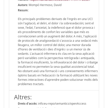
Autors:
Mompó Hermoso, David
Resum:
Els principals problemes derivats de l'ingrés en una UCI
són l'agitació, el deliri, el dolor i la sobresedación; sent el
sexe, l'edat, l'ansietat, la indefensió que el dolor provoca i
els procediments de confort les variables que més es
correlacionen amb un augment del dolor. A més, l'aplicació
de protocols de analgosedació s'associa a una sedació més
lleugera, un millor control del dolor, una menor durada
d'hores de ventilació i dies d'ingrés i a un menor ús de
sedants. L'actuació infermera és clau en la seva aplicació
però variables com la perspectiva retrògrada i antiquada,
la formació insuficients, la infravaloració del dolor i cribatge
insuficient no permeten la seva qualitat assistencial total.
No obstant això una formació i uns coneixements infermers
òptims basats en l'educació i la formació utilitzant les noves
formes interactives d'aprendre poden solucionar molts dels
problemes tractats.
Altres:
Drets d'accés:
info:eu-repo/semantics/openAccess