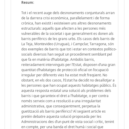
Resum:
Tot i el recent auge dels desnonaments conjunturals arran
de la darrera crisi econòmica, paral·lelament i de forma
crònica, han existit i existeixen uns altres desnonaments
estructurals: aquells que afecten a les persones més
vulnerables de la societat i que generalment es donen als
barris perifèrics de les grans urbs. Els casos dels barris de
La Teja, Montevideo (Uruguai), i Campclar, Tarragona, són
dos exemples de barris que tot i estar en contextos político-
socials diversos han seguit un procediment semblant pel
que fa en matèria d’habitatge. Ambdós barris,
reiteradament intervinguts per l’Estat, disposen d’una gran
quantitat d’habitatges de protecció oficial on l’ocupació
irregular per diferents vies ha estat molt freqüent. No
obstant, en els dos casos, l’Estat ha decidit no desallotjar a
les persones que han ocupat aquests habitatges públics. És
aquesta resposta estatal una solució als problemes dels
barris i que garanteix el dret a l’habitatge, o per contra
només serveix com a resolució a una irregularitat
administrativa, que conseqüentment, perpetua la
guetització als barris perifèrics? Al següent article es
pretén debatre aquesta solució proposada per les
Administracions des d’un punt de vista social i crític, tenint
en compte, per una banda el dret humà i social que