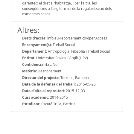
garanteix el dret a l’habitatge, i per l’altra, les
conseqüències a llarg termini de la regularització dels
esmentats casos.
Altres:
Drets d'accés:
info:eu-repo/semantics/openAccess
Ensenyament(s):
Treball Social
Departament:
Antropologia, Filosofia i Treball Social
Entitat:
Universitat Rovira i Virgili (URV)
Confidencialitat:
No
Matèria:
Desnonament
Director del projecte:
Torrens, Ramona
Data de la defensa del treball:
2015-05-25
Data d'alta al repositori:
2015-12-03
Curs acadèmic:
2014-2015
Estudiant:
Escuté Trilla, Patrícia