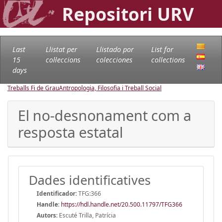
Repositori URV
Last
Llistat per
Llistado por
List for
15
col·leccions
colecciones
collections
days
Treballs Fi de Grau
Antropologia, Filosofia i Treball Social
El no-desnonament com a
resposta estatal
Dades identificatives
Identificador:
TFG:366
Handle
:
https://hdl.handle.net/20.500.11797/TFG366
Autors:
Escuté Trilla, Patrícia