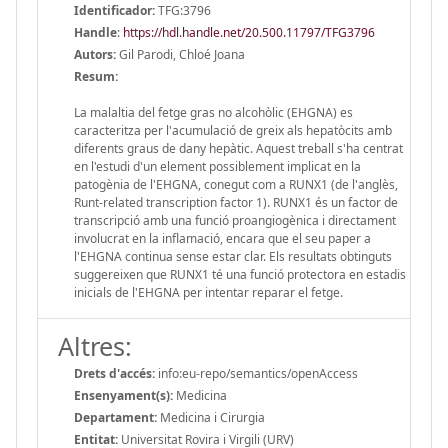
Identificador:
TFG:3796
Handle
:
https://hdl.handle.net/20.500.11797/TFG3796
Autors:
Gil Parodi, Chloé Joana
Resum:
La malaltia del fetge gras no alcohòlic (EHGNA) es
caracteritza per l'acumulació de greix als hepatòcits amb
diferents graus de dany hepàtic. Aquest treball s'ha centrat
en l'estudi d'un element possiblement implicat en la
patogènia de l'EHGNA, conegut com a RUNX1 (de l'anglès,
Runt-related transcription factor 1). RUNX1 és un factor de
transcripció amb una funció proangiogènica i directament
involucrat en la inflamació, encara que el seu paper a
l'EHGNA continua sense estar clar. Els resultats obtinguts
suggereixen que RUNX1 té una funció protectora en estadis
inicials de l'EHGNA per intentar reparar el fetge.
Altres:
Drets d'accés:
info:eu-repo/semantics/openAccess
Ensenyament(s):
Medicina
Departament:
Medicina i Cirurgia
Entitat:
Universitat Rovira i Virgili (URV)