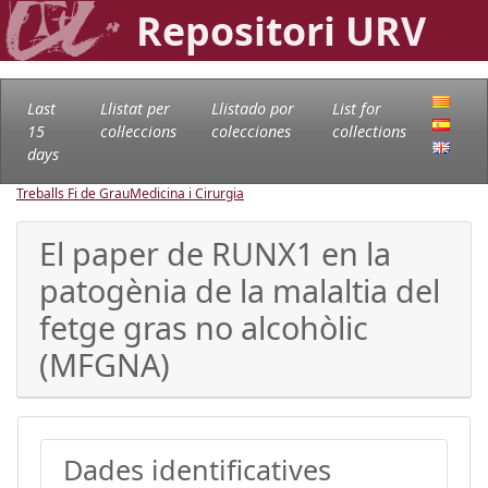
Repositori URV
Last
Llistat per
Llistado por
List for
15
col·leccions
colecciones
collections
days
Treballs Fi de Grau
Medicina i Cirurgia
El paper de RUNX1 en la
patogènia de la malaltia del
fetge gras no alcohòlic
(MFGNA)
Dades identificatives