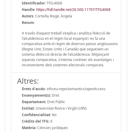
Identificador:
TFG:4068
Handle
:
https://hdl.handle.net/20.500.11797/TFG4068
Autors:
Cortiella Roigé, Àngela
Resum:
A través d’aquest treball s’explica i analitza l’elecció de
l’alcalde/essa en el règim local espanyol i es fa una
comparativa amb el règim de diversos països anglosaxons
(Regne Unit, Estats Units i Canadà) que segueixen un
sistema d’elecció directa de l’alcalde/essa. Mitjançant
aquesta comparativa, s’intenta conèixer els avantatges i
inconvenients dels sistemes electorals comparats.
Altres:
Drets d'accés:
info:eu-repo/semantics/openAccess
Ensenyament(s):
Dret
Departament:
Dret Públic
Entitat:
Universitat Rovira i Virgili (URV)
Confidencialitat:
No
Crèdits del TFG:
6
Matèria:
Ciències jurídiques