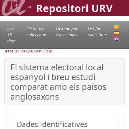
Repositori URV
Last
Llistat per
Llistado por
List for
15
col·leccions
colecciones
collections
days
Treballs Fi de Grau
Dret Públic
El sistema electoral local
espanyol i breu estudi
comparat amb els països
anglosaxons
Dades identificatives