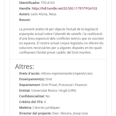
Identificador:
TFG:4103
Handle
:
https://hdl.handle.net/20.500.11797/TFG4103
Autors:
León Alsina, Neus
Resum:
La present anàlisi té per objecte l'estudi de la legislació
espanyola actual sobre l'abandó de vaixells i la realització
d'una breu exposició dels conflictes teòrics que se susciten
en aquesta. El nostre actual corpus legislatiu no ofereix les
solucions necessàries per a algunes disputes en les quals
conflueixen l'àmbit privat i públic del Dret marítim.
Altres:
Drets d'accés:
info:eu-repo/semantics/openAccess
Ensenyament(s):
Dret
Departament:
Dret Privat, Processal i Financer
Entitat:
Universitat Rovira i Virgili (URV)
Confidencialitat:
No
Crèdits del TFG:
6
Matèria:
Ciències jurídiques
Director del projecte:
Diez i Besora, Josep Lluis