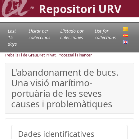
Repositori URV
Last
Llistat per
Llistado por
List for
15
col·leccions
colecciones
collections
days
Treballs Fi de Grau
Dret Privat, Processal i Financer
L'abandonament de bucs.
Una visió marítimo-
portuària de les seves
causes i problemàtiques
Dades identificatives