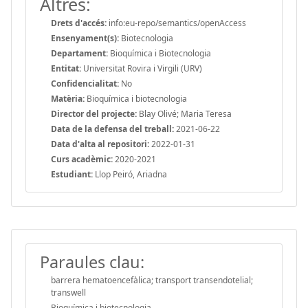
Altres:
Drets d'accés:
info:eu-repo/semantics/openAccess
Ensenyament(s):
Biotecnologia
Departament:
Bioquímica i Biotecnologia
Entitat:
Universitat Rovira i Virgili (URV)
Confidencialitat:
No
Matèria:
Bioquímica i biotecnologia
Director del projecte:
Blay Olivé; Maria Teresa
Data de la defensa del treball:
2021-06-22
Data d'alta al repositori:
2022-01-31
Curs acadèmic:
2020-2021
Estudiant:
Llop Peiró, Ariadna
Paraules clau:
barrera hematoencefàlica; transport transendotelial;
transwell
Bioquímica i biotecnologia