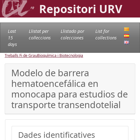
Repositori URV
Last
Llistat per
Llistado por
List for
15
col·leccions
colecciones
collections
days
Treballs Fi de Grau
Bioquímica i Biotecnologia
Modelo de barrera
hematoencefálica en
monocapa para estudios de
transporte transendotelial
Dades identificatives