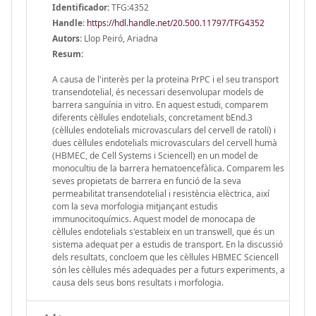
Identificador:
TFG:4352
Handle
:
https://hdl.handle.net/20.500.11797/TFG4352
Autors:
Llop Peiró, Ariadna
Resum:
A causa de l'interès per la proteïna PrPC i el seu transport
transendotelial, és necessari desenvolupar models de
barrera sanguínia in vitro. En aquest estudi, comparem
diferents cèl·lules endotelials, concretament bEnd.3
(cèl·lules endotelials microvasculars del cervell de ratolí) i
dues cèl·lules endotelials microvasculars del cervell humà
(HBMEC, de Cell Systems i Sciencell) en un model de
monocultiu de la barrera hematoencefàlica. Comparem les
seves propietats de barrera en funció de la seva
permeabilitat transendotelial i resistència elèctrica, així
com la seva morfologia mitjançant estudis
immunocitoquímics. Aquest model de monocapa de
cèl·lules endotelials s'estableix en un transwell, que és un
sistema adequat per a estudis de transport. En la discussió
dels resultats, concloem que les cèl·lules HBMEC Sciencell
són les cèl·lules més adequades per a futurs experiments, a
causa dels seus bons resultats i morfologia.