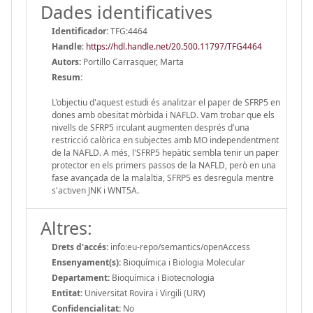
Dades identificatives
Identificador:
TFG:4464
Handle
:
https://hdl.handle.net/20.500.11797/TFG4464
Autors:
Portillo Carrasquer, Marta
Resum:
L'objectiu d'aquest estudi és analitzar el paper de SFRP5 en
dones amb obesitat mòrbida i NAFLD. Vam trobar que els
nivells de SFRP5 irculant augmenten després d'una
restricció calòrica en subjectes amb MO independentment
de la NAFLD. A més, l'SFRP5 hepàtic sembla tenir un paper
protector en els primers passos de la NAFLD, però en una
fase avançada de la malaltia, SFRP5 es desregula mentre
s'activen JNK i WNT5A.
Altres:
Drets d'accés:
info:eu-repo/semantics/openAccess
Ensenyament(s):
Bioquímica i Biologia Molecular
Departament:
Bioquímica i Biotecnologia
Entitat:
Universitat Rovira i Virgili (URV)
Confidencialitat:
No