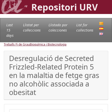
Repositori URV
Last
Llistat per
Llistado por
List for
15
col·leccions
colecciones
collections
days
Treballs Fi de Grau
Bioquímica i Biotecnologia
Desregulació de Secreted
Frizzled-Related Protein 5
en la malaltia de fetge gras
no alcohòlic associada a
obesitat