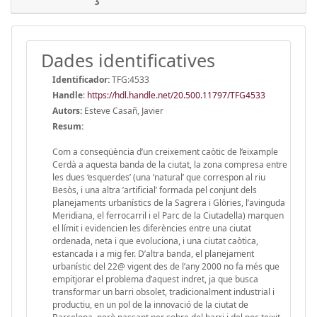
Dades identificatives
Identificador:
TFG:4533
Handle
:
https://hdl.handle.net/20.500.11797/TFG4533
Autors:
Esteve Casañ, Javier
Resum:
Com a conseqüència d’un creixement caòtic de l’eixample
Cerdà a aquesta banda de la ciutat, la zona compresa entre
les dues ‘esquerdes’ (una ‘natural’ que correspon al riu
Besòs, i una altra ’artificial’ formada pel conjunt dels
planejaments urbanístics de la Sagrera i Glòries, l’avinguda
Meridiana, el ferrocarril i el Parc de la Ciutadella) marquen
el límit i evidencien les diferències entre una ciutat
ordenada, neta i que evoluciona, i una ciutat caòtica,
estancada i a mig fer. D’altra banda, el planejament
urbanístic del 22@ vigent des de l’any 2000 no fa més que
empitjorar el problema d’aquest indret, ja que busca
transformar un barri obsolet, tradicionalment industrial i
productiu, en un pol de la innovació de la ciutat de