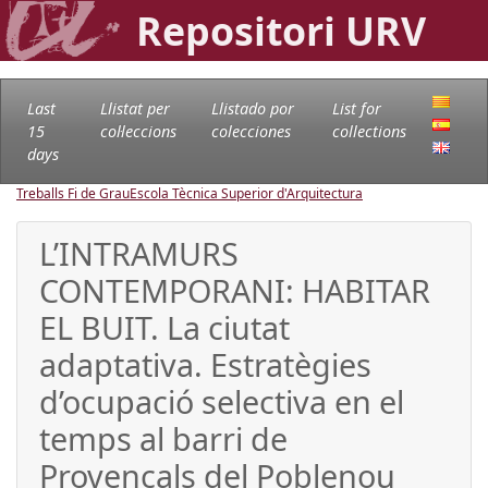
Repositori URV
Last
Llistat per
Llistado por
List for
15
col·leccions
colecciones
collections
days
Treballs Fi de Grau
Escola Tècnica Superior d'Arquitectura
L’INTRAMURS
CONTEMPORANI: HABITAR
EL BUIT. La ciutat
adaptativa. Estratègies
d’ocupació selectiva en el
temps al barri de
Provençals del Poblenou