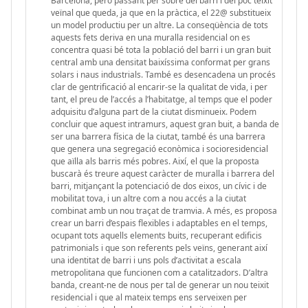
Barcelona, però passant per sobre del barri i del poc teixit
veïnal que queda, ja que en la pràctica, el 22@ substitueix
un model productiu per un altre. La conseqüència de tots
aquests fets deriva en una muralla residencial on es
concentra quasi bé tota la població del barri i un gran buit
central amb una densitat baixíssima conformat per grans
solars i naus industrials. També es desencadena un procés
clar de gentrificació al encarir-se la qualitat de vida, i per
tant, el preu de l’accés a l’habitatge, al temps que el poder
adquisitu d’alguna part de la ciutat disminueix. Podem
concluir que aquest intramurs, aquest gran buit, a banda de
ser una barrera física de la ciutat, també és una barrera
que genera una segregació econòmica i socioresidencial
que aïlla als barris més pobres. Així, el que la proposta
buscarà és treure aquest caràcter de muralla i barrera del
barri, mitjançant la potenciació de dos eixos, un cívic i de
mobilitat tova, i un altre com a nou accés a la ciutat
combinat amb un nou traçat de tramvia. A més, es proposa
crear un barri d’espais flexibles i adaptables en el temps,
ocupant tots aquells elements buits, recuperant edificis
patrimonials i que son referents pels veïns, generant així
una identitat de barri i uns pols d’activitat a escala
metropolitana que funcionen com a catalitzadors. D’altra
banda, creant-ne de nous per tal de generar un nou teixit
residencial i que al mateix temps ens serveixen per