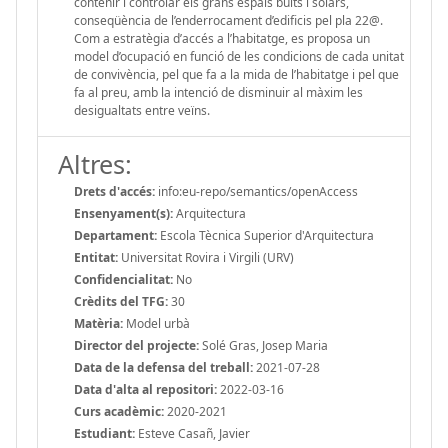
contenir i controlar els grans espais buits i solars,
conseqüència de l’enderrocament d’edificis pel pla 22@.
Com a estratègia d’accés a l’habitatge, es proposa un
model d’ocupació en funció de les condicions de cada unitat
de convivència, pel que fa a la mida de l’habitatge i pel que
fa al preu, amb la intenció de disminuir al màxim les
desigualtats entre veïns.
Altres:
Drets d'accés:
info:eu-repo/semantics/openAccess
Ensenyament(s):
Arquitectura
Departament:
Escola Tècnica Superior d'Arquitectura
Entitat:
Universitat Rovira i Virgili (URV)
Confidencialitat:
No
Crèdits del TFG:
30
Matèria:
Model urbà
Director del projecte:
Solé Gras, Josep Maria
Data de la defensa del treball:
2021-07-28
Data d'alta al repositori:
2022-03-16
Curs acadèmic:
2020-2021
Estudiant:
Esteve Casañ, Javier