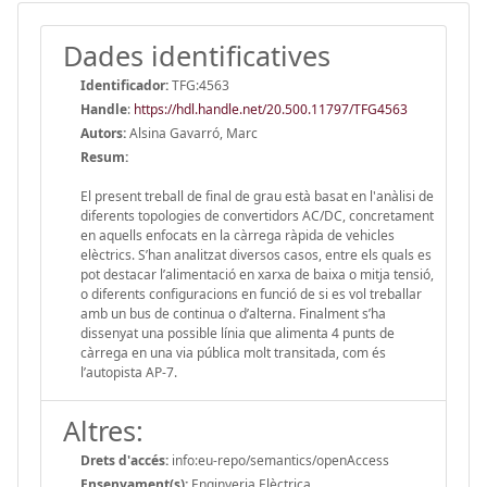
Dades identificatives
Identificador:
TFG:4563
Handle
:
https://hdl.handle.net/20.500.11797/TFG4563
Autors:
Alsina Gavarró, Marc
Resum:
El present treball de final de grau està basat en l'anàlisi de
diferents topologies de convertidors AC/DC, concretament
en aquells enfocats en la càrrega ràpida de vehicles
elèctrics. S’han analitzat diversos casos, entre els quals es
pot destacar l’alimentació en xarxa de baixa o mitja tensió,
o diferents configuracions en funció de si es vol treballar
amb un bus de continua o d’alterna. Finalment s’ha
dissenyat una possible línia que alimenta 4 punts de
càrrega en una via pública molt transitada, com és
l’autopista AP-7.
Altres:
Drets d'accés:
info:eu-repo/semantics/openAccess
Ensenyament(s):
Enginyeria Elèctrica