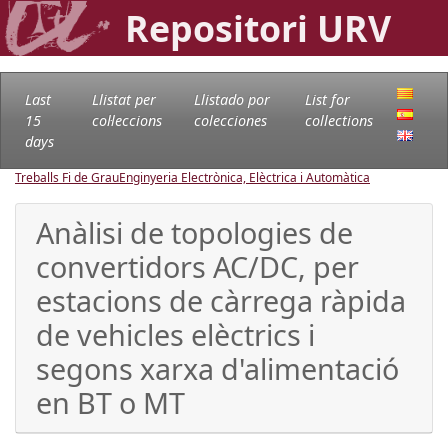
Repositori URV
Last
Llistat per
Llistado por
List for
15
col·leccions
colecciones
collections
days
Treballs Fi de Grau
Enginyeria Electrònica, Elèctrica i Automàtica
Anàlisi de topologies de
convertidors AC/DC, per
estacions de càrrega ràpida
de vehicles elèctrics i
segons xarxa d'alimentació
en BT o MT