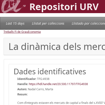
Repositori URV
Last 15 days
Llistat per col·leccions
Llistado por coleccion
Treballs Fi de Grau
Economia
La dinàmica dels merca
Dades identificatives
Identificador:
TFG:4938
Handle
:
https://hdl.handle.net/20.500.11797/TFG4938
Autors:
Nadal Carro, Marta
Resum:
Com d’integrats estaven els mercats de capital a finals del s.XVIII?