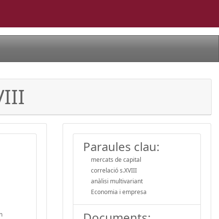
III
Paraules clau:
mercats de capital
correlació s.XVIII
anàlisi multivariant
Economia i empresa
Documents:
n