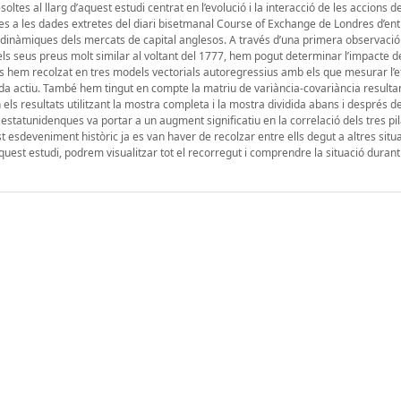
ltes al llarg d’aquest estudi centrat en l’evolució i la interacció de les accions d
ies a les dades extretes del diari bisetmanal Course of Exchange de Londres d’ent
 dinàmiques dels mercats de capital anglesos. A través d’una primera observació
 els seus preus molt similar al voltant del 1777, hem pogut determinar l’impacte d
ns hem recolzat en tres models vectorials autoregressius amb els que mesurar l’e
cada actiu. També hem tingut en compte la matriu de variància-covariància resultan
ls resultats utilitzant la mostra completa i la mostra dividida abans i després d
estatunidenques va portar a un augment significatiu en la correlació dels tres pi
st esdeveniment històric ja es van haver de recolzar entre ells degut a altres situ
aquest estudi, podrem visualitzar tot el recorregut i comprendre la situació durant 