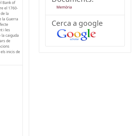
el Bank of
Memòria
re el 1760-
 de la
e la Guerra
Cerca a google
fecte
t i les
e la caiguda
lars de
acions
els inicis de