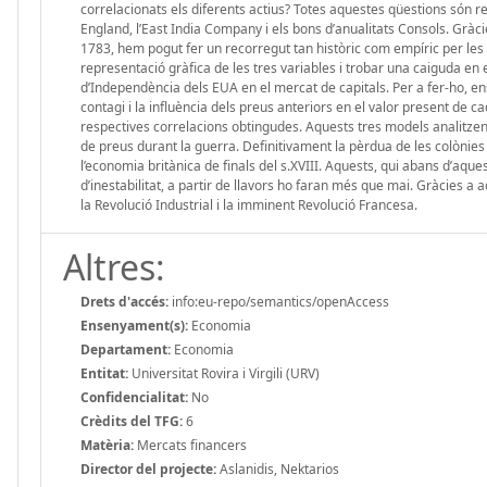
correlacionats els diferents actius? Totes aquestes qüestions són reso
England, l’East India Company i els bons d’anualitats Consols. Gràc
1783, hem pogut fer un recorregut tan històric com empíric per les
representació gràfica de les tres variables i trobar una caiguda en
d’Independència dels EUA en el mercat de capitals. Per a fer-ho, e
contagi i la influència dels preus anteriors en el valor present de 
respectives correlacions obtingudes. Aquests tres models analitzen e
de preus durant la guerra. Definitivament la pèrdua de les colònies 
l’economia britànica de finals del s.XVIII. Aquests, qui abans d’aque
d’inestabilitat, a partir de llavors ho faran més que mai. Gràcies a 
la Revolució Industrial i la imminent Revolució Francesa.
Altres:
Drets d'accés:
info:eu-repo/semantics/openAccess
Ensenyament(s):
Economia
Departament:
Economia
Entitat:
Universitat Rovira i Virgili (URV)
Confidencialitat:
No
Crèdits del TFG:
6
Matèria:
Mercats financers
Director del projecte:
Aslanidis, Nektarios