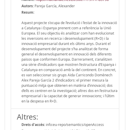
Autors:
Pareja García, Alexander
Resum:
Aquest projecte s’ocupa de l’evolució i l’estat de la innovació
a Catalunya i Espanya prenent com a referència la Unió
Europea. El seu objectiu és analitzar com han evolucionat
les inversions en recerca i desenvolupament (R+D) i la
innovació empresarial durant els últims anys. Durant el
desenvolupament del projecte s’ha analitzat de forma
general el desenvolupament en innovació dels diferents
països que conformen Europa. Darrerament, s’analitzen
una sèrie d’indicadors que mostren l’estructura d’Espanya i
Catalunya en comparació amb la del continent. En concret,
es van seleccionar sis grups Aïda Carricondo Domènech
Alex Pareja García 2 d’indicadors: el primer mesura la
puntuació mitja que obtenen en matèria d’innovació; dos
d’ells es centren en la investigació; altres dos en l’estructura
empresarial i la capacitat de generar innovacions; i l’últim
en la despesa en R+D.
Altres:
Drets d'accés:
info:eu-repo/semantics/openAccess