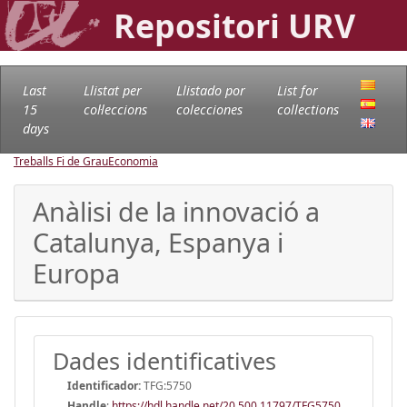
Repositori URV
Last
Llistat per
Llistado por
List for
15
col·leccions
colecciones
collections
days
Treballs Fi de Grau
Economia
Anàlisi de la innovació a
Catalunya, Espanya i
Europa
Dades identificatives
Identificador:
TFG:5750
Handle
:
https://hdl.handle.net/20.500.11797/TFG5750