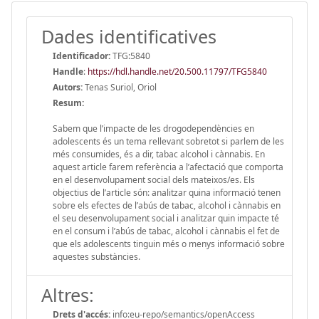
Dades identificatives
Identificador:
TFG:5840
Handle
:
https://hdl.handle.net/20.500.11797/TFG5840
Autors:
Tenas Suriol, Oriol
Resum:
Sabem que l’impacte de les drogodependències en
adolescents és un tema rellevant sobretot si parlem de les
més consumides, és a dir, tabac alcohol i cànnabis. En
aquest article farem referència a l’afectació que comporta
en el desenvolupament social dels mateixos/es. Els
objectius de l’article són: analitzar quina informació tenen
sobre els efectes de l’abús de tabac, alcohol i cànnabis en
el seu desenvolupament social i analitzar quin impacte té
en el consum i l’abús de tabac, alcohol i cànnabis el fet de
que els adolescents tinguin més o menys informació sobre
aquestes substàncies.
Altres:
Drets d'accés:
info:eu-repo/semantics/openAccess