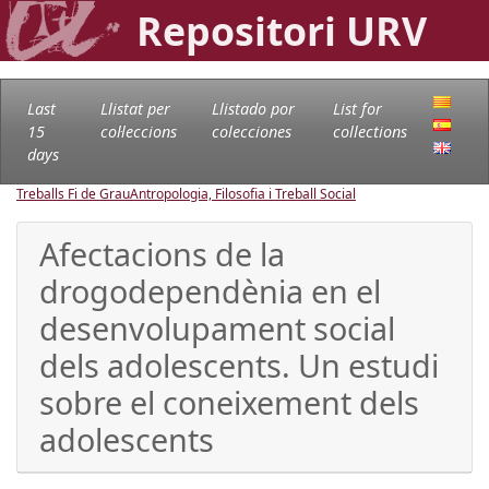
Repositori URV
Last
Llistat per
Llistado por
List for
15
col·leccions
colecciones
collections
days
Treballs Fi de Grau
Antropologia, Filosofia i Treball Social
Afectacions de la
drogodependènia en el
desenvolupament social
dels adolescents. Un estudi
sobre el coneixement dels
adolescents