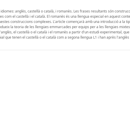
e idiomes: anglès, castellà o català, i romanès. Les frases resultants són construc
s com el castellà i el català. El romanès és una llengua especial en aquest cont
aquestes construccions complexes. L'article començarà amb una introducció a la ti
rodueix la teoria de les llengües emmarcades per equips per a les llengües mixte
'anglès, el castellà o el català i el romanès a partir d'un estudi experimental, que
l que tenen el castellà o el català com a segona llengua L1 i han après l'anglè