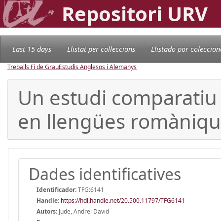
Repositori URV
Last 15 days
Llistat per col·leccions
Llistado por coleccion
Treballs Fi de Grau
Estudis Anglesos i Alemanys
Un estudi comparatiu d
en llengües romàniqu
Dades identificatives
Identificador:
TFG:6141
Handle
:
https://hdl.handle.net/20.500.11797/TFG6141
Autors:
Jude, Andrei David