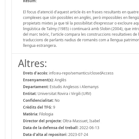
Resum:
El focus d'atenció d'aquest article és en frases resultants en quatr
complexes que són possibles en anglès, però impossibles en llengüe
propietats mixtes ja que té la possibilitat d'expressar o excloure 
lingüística de Talmy (1985) i continuarà amb Slobin (2004), que int
del marc teòric, l'article compara les construccions resultatives de l
traduccions de parlants nadius de romanès com a llengua patrimonia
llengua estrangera.
Altres:
Drets d'accés:
info:eu-repo/semantics/closedAccess
Ensenyament(s):
Anglès
Departament:
Estudis Anglesos i Alemanys
Entitat:
Universitat Rovira i Virgili (URV)
Confidencialitat:
No
Crèdits del TFG:
9
Matèria:
Filologia
Director del projecte:
Oltra-Massuet, Isabel
Data de la defensa del treball:
2022-06-13
Data d'alta al repositori:
2023-07-24