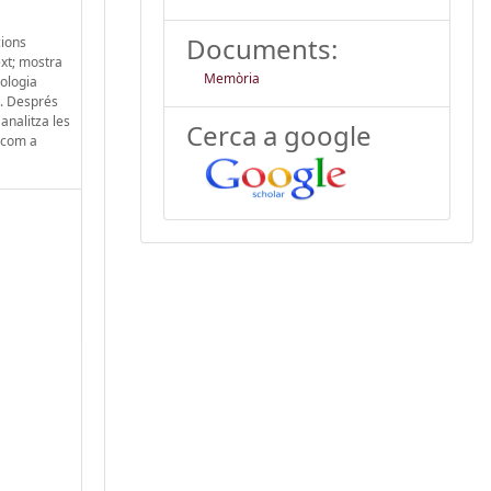
Documents:
cions
ext; mostra
Memòria
pologia
s. Després
 analitza les
Cerca a google
s com a