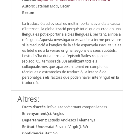
Autors:
Esteban Moix, Oscar
Resum:
La traducció audiovisual és molt important avui dia a causa
d'Internet i la globalització perquè tot el que es crea en una
llengua es pot exportar a altres llengües i, per tant, arriba a
més gent. Aquesta investigació es va dur a terme per veure
si la traducció a l'anglès de la sèrie espanyola Paquita Salas
és fidel o no a la versió original segons els seus subtítols.
L'estudi s'ha dut a terme a l'episodi Bailes regionales
(episodi 05, temporada 03) analitzant tots els
col·loquialismes que apareixen, tenint en compte les
tècniques o estratègies de traducció, la intenció del
personatge, i els factors que poden haver intervingut en la
traducció.
Altres:
Drets d'accés:
info:eu-repo/semantics/openAccess
Ensenyament(s):
Anglès
Departament:
Estudis Anglesos i Alemanys
Entitat:
Universitat Rovira i Virgili (URV)
Confidencialitat:
No