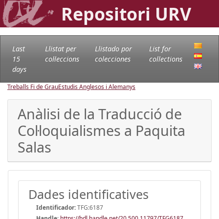
Repositori URV
Last
Llistat per
Llistado por
List for
15
col·leccions
colecciones
collections
days
Treballs Fi de Grau
Estudis Anglesos i Alemanys
Anàlisi de la Traducció de
Col·loquialismes a Paquita
Salas
Dades identificatives
Identificador:
TFG:6187
Handle
:
https://hdl.handle.net/20.500.11797/TFG6187