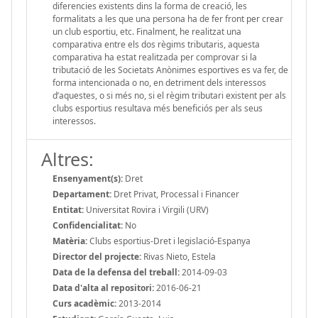
diferencies existents dins la forma de creació, les
formalitats a les que una persona ha de fer front per crear
un club esportiu, etc. Finalment, he realitzat una
comparativa entre els dos règims tributaris, aquesta
comparativa ha estat realitzada per comprovar si la
tributació de les Societats Anònimes esportives es va fer, de
forma intencionada o no, en detriment dels interessos
d’aquestes, o si més no, si el règim tributari existent per als
clubs esportius resultava més beneficiós per als seus
interessos.
Altres:
Ensenyament(s):
Dret
Departament:
Dret Privat, Processal i Financer
Entitat:
Universitat Rovira i Virgili (URV)
Confidencialitat:
No
Matèria:
Clubs esportius-Dret i legislació-Espanya
Director del projecte:
Rivas Nieto, Estela
Data de la defensa del treball:
2014-09-03
Data d'alta al repositori:
2016-06-21
Curs acadèmic:
2013-2014