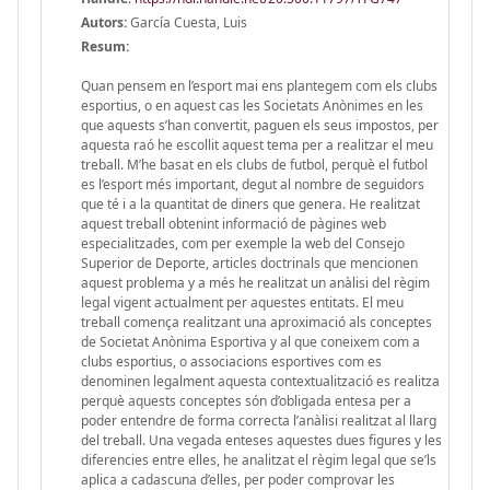
Autors:
García Cuesta, Luis
Resum:
Quan pensem en l’esport mai ens plantegem com els clubs
esportius, o en aquest cas les Societats Anònimes en les
que aquests s’han convertit, paguen els seus impostos, per
aquesta raó he escollit aquest tema per a realitzar el meu
treball. M’he basat en els clubs de futbol, perquè el futbol
es l’esport més important, degut al nombre de seguidors
que té i a la quantitat de diners que genera. He realitzat
aquest treball obtenint informació de pàgines web
especialitzades, com per exemple la web del Consejo
Superior de Deporte, articles doctrinals que mencionen
aquest problema y a més he realitzat un anàlisi del règim
legal vigent actualment per aquestes entitats. El meu
treball comença realitzant una aproximació als conceptes
de Societat Anònima Esportiva y al que coneixem com a
clubs esportius, o associacions esportives com es
denominen legalment aquesta contextualització es realitza
perquè aquests conceptes són d’obligada entesa per a
poder entendre de forma correcta l’anàlisi realitzat al llarg
del treball. Una vegada enteses aquestes dues figures y les
diferencies entre elles, he analitzat el règim legal que se’ls
aplica a cadascuna d’elles, per poder comprovar les