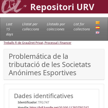
Repositori URV
Last
Llistat per
Llistado por
List for
15
col·leccions
colecciones
collections
days
Treballs Fi de Grau
Dret Privat, Processal i Financer
Problemática de la
tributació de les Societats
Anónimes Esportives
Dades identificatives
Identificador:
TFG:747
Handle
:
https://hdl.handle.net/20.500.11797/TFG747