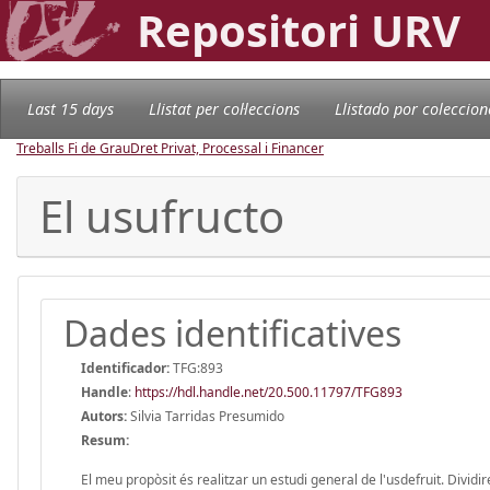
Repositori URV
Last 15 days
Llistat per col·leccions
Llistado por coleccion
Treballs Fi de Grau
Dret Privat, Processal i Financer
El usufructo
Dades identificatives
Identificador:
TFG:893
Handle
:
https://hdl.handle.net/20.500.11797/TFG893
Autors:
Silvia Tarridas Presumido
Resum:
El meu propòsit és realitzar un estudi general de l'usdefruit. Dividi