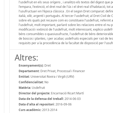
l'usdefruit en els seus orígens , i analitzo els textos del digest que 
l'empara, l'extinció, el dret real de l'ús i el dret real d'habitació
l'usufructuari en l'època clàssica . En el segon Dret comparat: defini
italià, xilè, argentí i portuguès. Al tercer l'usdefruit; al Dret Civil
sobre els quals pot recaure com es constitueix l'usdefruit, referint a
l'usdefruit, molt important, parlaré sobre les relacions entre el nu 
modificació i extinció de l'usdefruit, molt interessant, explico usde
béns consumibles o quasiusufructe, l'usdefruit de béns deteriorables
de boscos i plantes, i per acabar, usdefruits especials per raó de les 
requisits per a la procedència de la facultat de disposició per l'usufr
Altres:
Ensenyament(s):
Dret
Departament:
Dret Privat, Processal i Financer
Entitat:
Universitat Rovira i Virgili (URV)
Confidencialitat:
No
Matèria:
Usdefruit
Director del projecte:
Encarnació Ricart Martí
Data de la defensa del treball:
2014-06-03
Data d'alta al repositori:
2016-09-06
Curs acadèmic:
2013-2014