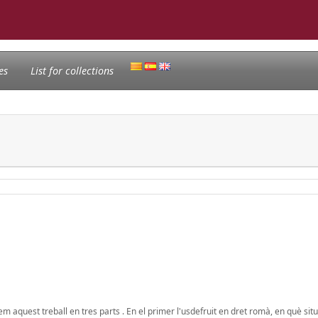
es
List for collections
rem aquest treball en tres parts . En el primer l'usdefruit en dret romà, en què sit