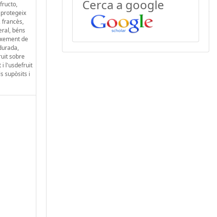
Cerca a google
fructo,
e protegeix
, francès,
eral, béns
reixement de
 durada,
ruit sobre
i l'usdefruit
s supòsits i