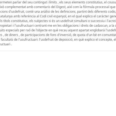
permeten parlar del seu contingut i límits , els seus elements constitutius, el cousu
, tot això complementat amb comentaris del Digest, així com la fórmula processal qu
cions d'usdefruit, conté una anàlisi de les definicions, partint dels diferents codis
 de Catalunya amb referència al Codi civil espanyol, en el qual explico el caràcter gen
ls títols constitutius, els subjectes si és un usdefruit simultani o successiu i l'ac
propietari i l'usufructuari centrant-me en les obligacions i drets de cadascun, a la
fruits especials per raó de l'objecte en què recau aquest apartat englobarà l'usdef
 , de diners , de participacions de fons d'inversió, de quota d'un bé en comunitat 
facultats de l'usufructuari: l'usdefruit de deposició, en què explico el concepte, el
uctuari .