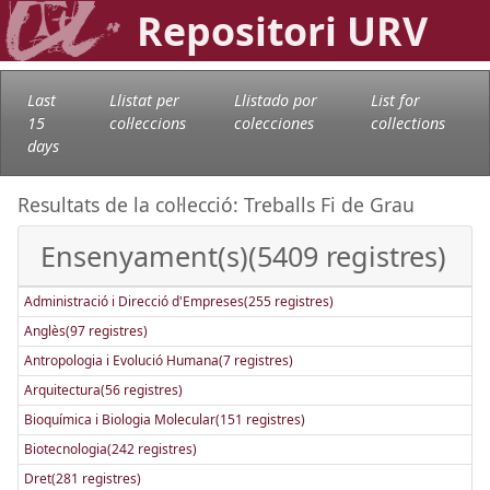
Repositori URV
Last
Llistat per
Llistado por
List for
15
col·leccions
colecciones
collections
days
Resultats de la col·lecció: Treballs Fi de Grau
Ensenyament(s)(5409 registres)
Administració i Direcció d'Empreses(255 registres)
Anglès(97 registres)
Antropologia i Evolució Humana(7 registres)
Arquitectura(56 registres)
Bioquímica i Biologia Molecular(151 registres)
Biotecnologia(242 registres)
Dret(281 registres)