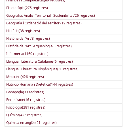
Finances i Comptabilitat(89 registres)
Fisioteràpia(275 registres)
Geografia, Anàlisi Territorial i Sostenibilitat(26 registres)
Geografia i Ordenació del Territori(19 registres)
Història(38 registres)
Història de l'Art(8 registres)
Història de l'Art i Arqueologia(5 registres)
Infermeria(1160 registres)
Llengua i Literatura Catalanes(6 registres)
Llengua i Literatura Hispàniques(30 registres)
Medicina(426 registres)
Nutrició Humana i Dietètica(144 registres)
Pedagogia(33 registres)
Periodisme(16 registres)
Psicologia(281 registres)
Química(425 registres)
Química en anglès(21 registres)