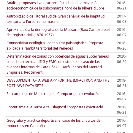
Anàlisi, propostes i valoracions. Estudi de dinamització
2018-
socioeconòmica de la subcomarca nord de la Ribera d'Ebre
06-21
Antropització del litoral sud de Gran canària: de la inaptitud
2017-
territorial a l'urbanisme massiu
06-08
Aproximació a la demografia de la Mussara (Baix Camp) a partir
2016-
del registre civil (1876-1957)
06-07
Connectivitat ecològica i continuïtat paisatgística. Proposta
2018-
aplicada a l'àmbit territorial del Penedès
06-20
Determinación de zonas con potencial de aguas subterráneas
2020-
basada en técnicas SIG y EMC: un estudio de caso de las
06-29
cuencas internas de Cataluña (El Darò, Rieras del Montgrí
Empúries, Rec Sirvent)
DEVELOPMENT OF A WEB APP FOR THE IMPACTRON AND THE
2018-
POST-AWS DATA SETS
06-21
Els càmpings de Mont-roig del Camp: orígens i evolució.
2016-
09-07
Enoturisme a la Terra Alta. Diagnosi i propostes d'actuació
2018-
06-21
Geografía y práctica deportiva: el caso de los circuitos de
2016-
motocross en Cataluña
09-07