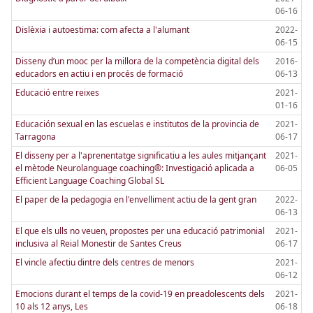
06-16
Dislèxia i autoestima: com afecta a l'alumant
2022-
06-15
Disseny d’un mooc per la millora de la competència digital dels
2016-
educadors en actiu i en procés de formació
06-13
Educació entre reixes
2021-
01-16
Educación sexual en las escuelas e institutos de la provincia de
2021-
Tarragona
06-17
El disseny per a l'aprenentatge significatiu a les aules mitjançant
2021-
el mètode Neurolanguage coaching®: Investigació aplicada a
06-05
Efficient Language Coaching Global SL
El paper de la pedagogia en l'envelliment actiu de la gent gran
2022-
06-13
El que els ulls no veuen, propostes per una educació patrimonial
2021-
inclusiva al Reial Monestir de Santes Creus
06-17
El vincle afectiu dintre dels centres de menors
2021-
06-12
Emocions durant el temps de la covid-19 en preadolescents dels
2021-
10 als 12 anys, Les
06-18