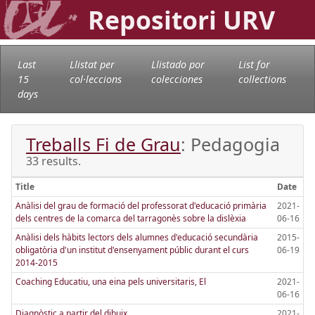
Repositori URV
Last
Llistat per
Llistado por
List for
15
col·leccions
colecciones
collections
days
Treballs Fi de Grau
: Pedagogia
33 results.
Title
Date
Anàlisi del grau de formació del professorat d'educació primària
2021-
dels centres de la comarca del tarragonès sobre la dislèxia
06-16
Anàlisi dels hàbits lectors dels alumnes d'educació secundària
2015-
obligatòria d'un institut d'ensenyament públic durant el curs
06-19
2014-2015
Coaching Educatiu, una eina pels universitaris, El
2021-
06-16
Diagnòstic a partir del dibuix
2021-