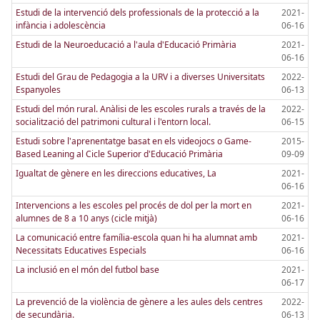
Estudi de la intervenció dels professionals de la protecció a la
2021-
infància i adolescència
06-16
Estudi de la Neuroeducació a l'aula d'Educació Primària
2021-
06-16
Estudi del Grau de Pedagogia a la URV i a diverses Universitats
2022-
Espanyoles
06-13
Estudi del món rural. Anàlisi de les escoles rurals a través de la
2022-
socialització del patrimoni cultural i l'entorn local.
06-15
Estudi sobre l'aprenentatge basat en els videojocs o Game-
2015-
Based Leaning al Cicle Superior d'Educació Primària
09-09
Igualtat de gènere en les direccions educatives, La
2021-
06-16
Intervencions a les escoles pel procés de dol per la mort en
2021-
alumnes de 8 a 10 anys (cicle mitjà)
06-16
La comunicació entre família-escola quan hi ha alumnat amb
2021-
Necessitats Educatives Especials
06-16
La inclusió en el món del futbol base
2021-
06-17
La prevenció de la violència de gènere a les aules dels centres
2022-
de secundària.
06-13