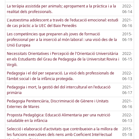
La teràpia assistida per animals; apropament a la pràctica i a la
2022-
realitat dels professionals.
06-14
L'autoestima adolescent a través de l'educació emocional: estudi
2021-
de cas pràctic a la UEC del Baix Penedès
06-16
Les competències que preparen als joves de formació
2015-
professional per a la inserció al món laboral : una visió des de la
06-19
Unió Europea
Necessitats Orientatives i Percepció de l'Orientació Universitària
2022-
en els Estudiants del Grau de Pedagogia de la Universitat Rovira i
06-15
Virgili.
Pedagogia i el dol per separació. La visió dels professionals de
2022-
l'àmbit social i de la infància protegida.
06-13
Pedagogia i mort, la gestió del dol intercultural en l'educació
2021-
primària
06-17
Pedagogia Penitenciària, Discriminació de Gènere i Unitats
2021-
Externes de Mares
06-16
Proposta Pedagògica: Educació Alimentaria per una nutrició
2022-
saludable en la infància
06-13
Selecció i elaboració d'activitats que contribueixin a la millora de
2015-
les funcions executives dels nens amb Coeficient Intel·lectual
05-18