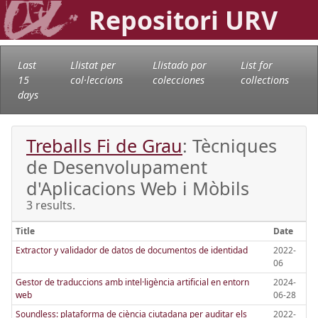
Repositori URV
Last
Llistat per
Llistado por
List for
15
col·leccions
colecciones
collections
days
Treballs Fi de Grau
: Tècniques
de Desenvolupament
d'Aplicacions Web i Mòbils
3 results.
Title
Date
Extractor y validador de datos de documentos de identidad
2022-
06
Gestor de traduccions amb intel·ligència artificial en entorn
2024-
web
06-28
Soundless: plataforma de ciència ciutadana per auditar els
2022-