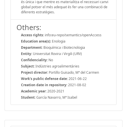
és única i que mentre es materialitza el necessari canvi
global potser el més adequat és fer una combinació de
diferents estratègies.
Others:
Access rights:
info:eu-repo/semantics/openAccess
Education area(s):
Enologia
Department:
Bioquímica i Biotecnologia
Entity:
Universitat Rovira i Virgili (URV)
Confidenciality:
No
Subject:
Indústries agroalimentàries
Project director:
Portillo Guisado, Mª del Carmen
Work's public defense date:
2021-06-22
Creation date in repository:
2021-08-02
Academic year:
2020-2021
Student:
García Navarro, Mª Isabel