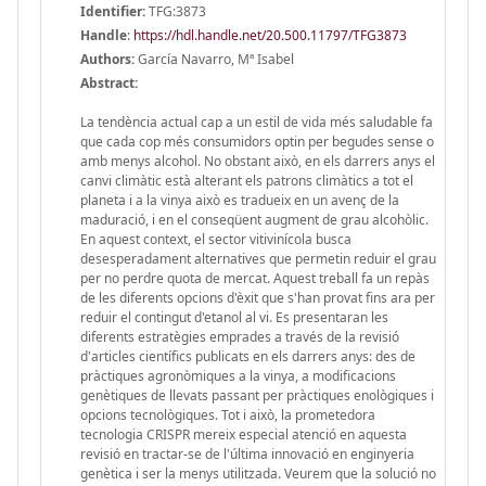
Identifier:
TFG:3873
Handle
:
https://hdl.handle.net/20.500.11797/TFG3873
Authors:
García Navarro, Mª Isabel
Abstract:
La tendència actual cap a un estil de vida més saludable fa
que cada cop més consumidors optin per begudes sense o
amb menys alcohol. No obstant això, en els darrers anys el
canvi climàtic està alterant els patrons climàtics a tot el
planeta i a la vinya això es tradueix en un avenç de la
maduració, i en el conseqüent augment de grau alcohòlic.
En aquest context, el sector vitivinícola busca
desesperadament alternatives que permetin reduir el grau
per no perdre quota de mercat. Aquest treball fa un repàs
de les diferents opcions d'èxit que s'han provat fins ara per
reduir el contingut d'etanol al vi. Es presentaran les
diferents estratègies emprades a través de la revisió
d'articles científics publicats en els darrers anys: des de
pràctiques agronòmiques a la vinya, a modificacions
genètiques de llevats passant per pràctiques enològiques i
opcions tecnològiques. Tot i això, la prometedora
tecnologia CRISPR mereix especial atenció en aquesta
revisió en tractar-se de l'última innovació en enginyeria
genètica i ser la menys utilitzada. Veurem que la solució no