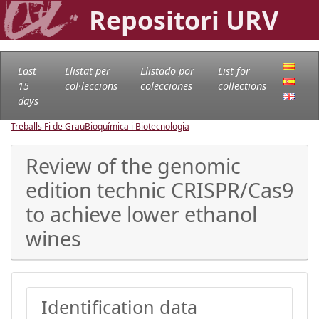
Repositori URV
Last
Llistat per
Llistado por
List for
15
col·leccions
colecciones
collections
days
Treballs Fi de Grau
Bioquímica i Biotecnologia
Review of the genomic
edition technic CRISPR/Cas9
to achieve lower ethanol
wines
Identification data