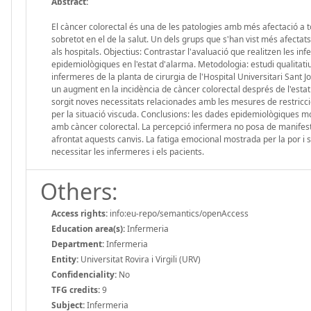
Abstract:
El càncer colorectal és una de les patologies amb més afectació a 
sobretot en el de la salut. Un dels grups que s'han vist més afecta
als hospitals. Objectius: Contrastar l'avaluació que realitzen les i
epidemiològiques en l'estat d'alarma. Metodologia: estudi qualitati
infermeres de la planta de cirurgia de l'Hospital Universitari Sant 
un augment en la incidència de càncer colorectal després de l'estat
sorgit noves necessitats relacionades amb les mesures de restricci
per la situació viscuda. Conclusions: les dades epidemiològiques mo
amb càncer colorectal. La percepció infermera no posa de manifest 
afrontat aquests canvis. La fatiga emocional mostrada per la por i 
necessitar les infermeres i els pacients.
Others:
Access rights:
info:eu-repo/semantics/openAccess
Education area(s):
Infermeria
Department:
Infermeria
Entity:
Universitat Rovira i Virgili (URV)
Confidenciality:
No
TFG credits:
9
Subject:
Infermeria