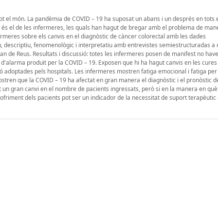
tot el món. La pandèmia de COVID – 19 ha suposat un abans i un després en tots e
ts és el de les infermeres, les quals han hagut de bregar amb el problema de man
nfermeres sobre els canvis en el diagnòstic de càncer colorectal amb les dades
u, descriptiu, fenomenològic i interpretatiu amb entrevistes semiestructuradas a
Joan de Reus. Resultats i discussió: totes les infermeres posen de manifest no hav
 d'alarma produït per la COVID – 19. Exposen que hi ha hagut canvis en les cures
ó adoptades pels hospitals. Les infermeres mostren fatiga emocional i fatiga pe
stren que la COVID – 19 ha afectat en gran manera el diagnòstic i el pronòstic d
un gran canvi en el nombre de pacients ingressats, però si en la manera en què 
sofriment dels pacients pot ser un indicador de la necessitat de suport terapèuti