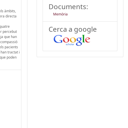
Documents:
ls àmbits,
Memòria
era directa
 quatre
Cerca a google
er percebut
 ja que han
r compassió
els pacients
han tractat i
c que poden