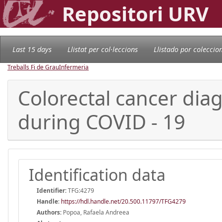
Repositori URV
Last 15 days
Llistat per col·leccions
Llistado por coleccio
Treballs Fi de Grau
Infermeria
Colorectal cancer diag
during COVID - 19
Identification data
Identifier:
TFG:4279
Handle
:
https://hdl.handle.net/20.500.11797/TFG4279
Authors:
Popoa, Rafaela Andreea