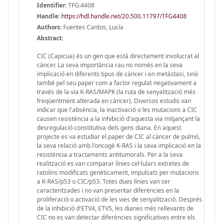
Identifier:
TFG:4408
Handle
:
https://hdl.handle.net/20.500.11797/TFG4408
Authors:
Fuentes Cantos, Lucía
Abstract:
CIC (Capicua) és un gen que està directament involucrat al
càncer. La seva importància rau no només en la seva
implicació en diferents tipus de càncer i en metàstasi, sinó
també pel seu paper com a factor regulat negativament a
través de la via K-RAS/MAPK (la ruta de senyalització més
freqüentment alterada en càncer). Diversos estudis van
indicar que l'absència, la inactivació o les mutacions a CIC
causen resistència a la inhibició d'aquesta via mitjançant la
desregulació constitutiva dels gens diana. En aquest
projecte es va estudiar el paper de CIC al càncer de pulmó,
la seva relació amb l'oncogè K-RAS i la seva implicació en la
resistència a tractaments antitumorals. Per a la seva
realització es van comparar línies cel·lulars extretes de
ratolins modificats genèticament, impulsats per mutacions
a K-RAS/p53 o CIC/p53. Totes dues línies van ser
caracteritzades i no van presentar diferències en la
proliferació o activació de les vies de senyalització. Després
de la inhibició d'ETV4, ETV5, les dianes més rellevants de
CIC no es van detectar diferències significatives entre els