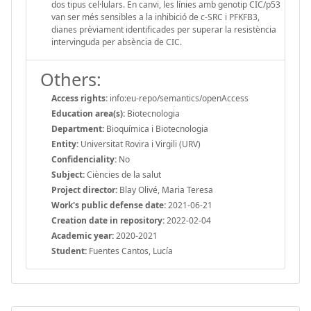
dos tipus cel·lulars. En canvi, les línies amb genotip CIC/p53
van ser més sensibles a la inhibició de c-SRC i PFKFB3,
dianes prèviament identificades per superar la resistència
intervinguda per absència de CIC.
Others:
Access rights:
info:eu-repo/semantics/openAccess
Education area(s):
Biotecnologia
Department:
Bioquímica i Biotecnologia
Entity:
Universitat Rovira i Virgili (URV)
Confidenciality:
No
Subject:
Ciències de la salut
Project director:
Blay Olivé, Maria Teresa
Work's public defense date:
2021-06-21
Creation date in repository:
2022-02-04
Academic year:
2020-2021
Student:
Fuentes Cantos, Lucía