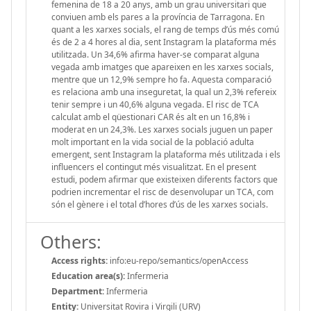
femenina de 18 a 20 anys, amb un grau universitari que
conviuen amb els pares a la província de Tarragona. En
quant a les xarxes socials, el rang de temps d’ús més comú
és de 2 a 4 hores al dia, sent Instagram la plataforma més
utilitzada. Un 34,6% afirma haver-se comparat alguna
vegada amb imatges que apareixen en les xarxes socials,
mentre que un 12,9% sempre ho fa. Aquesta comparació
es relaciona amb una inseguretat, la qual un 2,3% refereix
tenir sempre i un 40,6% alguna vegada. El risc de TCA
calculat amb el qüestionari CAR és alt en un 16,8% i
moderat en un 24,3%. Les xarxes socials juguen un paper
molt important en la vida social de la població adulta
emergent, sent Instagram la plataforma més utilitzada i els
influencers el contingut més visualitzat. En el present
estudi, podem afirmar que existeixen diferents factors que
podrien incrementar el risc de desenvolupar un TCA, com
són el gènere i el total d’hores d’ús de les xarxes socials.
Others:
Access rights:
info:eu-repo/semantics/openAccess
Education area(s):
Infermeria
Department:
Infermeria
Entity:
Universitat Rovira i Virgili (URV)