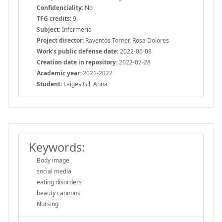
Confidenciality:
No
TFG credits:
9
Subject:
Infermeria
Project director:
Raventós Torner, Rosa Dolores
Work's public defense date:
2022-06-08
Creation date in repository:
2022-07-28
Academic year:
2021-2022
Student:
Faiges Gil, Anna
Keywords:
Body image
social media
eating disorders
beauty cannons
Nursing