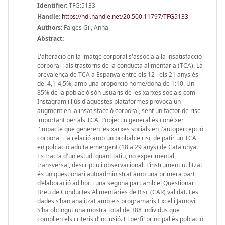
Identifier:
TFG:5133
Handle
:
https://hdl.handle.net/20.500.11797/TFG5133
Authors:
Faiges Gil, Anna
Abstract:
L'alteració en la imatge corporal s'associa a la insatisfacció
corporal i als trastorns de la conducta alimentària (TCA). La
prevalença de TCA a Espanya entre els 12 i els 21 anys és
del 4,1-4,5%, amb una proporció home/dona de 1:10. Un
85% de la població són usuaris de les xarxes socials com
Instagram i l'ús d'aquestes plataformes provoca un
augment en la insatisfacció corporal, sent un factor de risc
important per als TCA. L'objectiu general és conèixer
l'impacte que generen les xarxes socials en l'autopercepció
corporal i la relació amb un probable risc de patir un TCA
en població adulta emergent (18 a 29 anys) de Catalunya.
Es tracta d'un estudi quantitatiu, no experimental,
transversal, descriptiu i observacional. L’instrument utilitzat
és un qüestionari autoadministrat amb una primera part
d’elaboració ad hoc i una segona part amb el Qüestionari
Breu de Conductes Alimentàries de Risc (CAR) validat. Les
dades s’han analitzat amb els programaris Excel i Jamovi.
S’ha obtingut una mostra total de 388 individus que
complien els criteris d’inclusió. El perfil principal és població