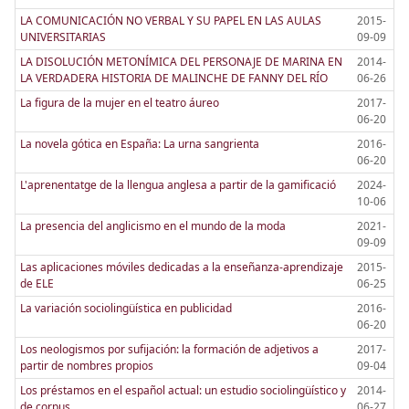
LA COMUNICACIÓN NO VERBAL Y SU PAPEL EN LAS AULAS
2015-
UNIVERSITARIAS
09-09
LA DISOLUCIÓN METONÍMICA DEL PERSONAJE DE MARINA EN
2014-
LA VERDADERA HISTORIA DE MALINCHE DE FANNY DEL RÍO
06-26
La figura de la mujer en el teatro áureo
2017-
06-20
La novela gótica en España: La urna sangrienta
2016-
06-20
L'aprenentatge de la llengua anglesa a partir de la gamificació
2024-
10-06
La presencia del anglicismo en el mundo de la moda
2021-
09-09
Las aplicaciones móviles dedicadas a la enseñanza-aprendizaje
2015-
de ELE
06-25
La variación sociolingüística en publicidad
2016-
06-20
Los neologismos por sufijación: la formación de adjetivos a
2017-
partir de nombres propios
09-04
Los préstamos en el español actual: un estudio sociolingüístico y
2014-
de corpus
06-27