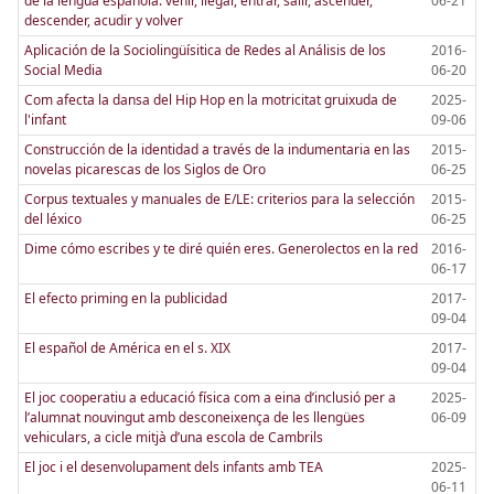
de la lengua española: venir, llegar, entrar, salir, ascender,
06-21
descender, acudir y volver
Aplicación de la Sociolingüísitica de Redes al Análisis de los
2016-
Social Media
06-20
Com afecta la dansa del Hip Hop en la motricitat gruixuda de
2025-
l'infant
09-06
Construcción de la identidad a través de la indumentaria en las
2015-
novelas picarescas de los Siglos de Oro
06-25
Corpus textuales y manuales de E/LE: criterios para la selección
2015-
del léxico
06-25
Dime cómo escribes y te diré quién eres. Generolectos en la red
2016-
06-17
El efecto priming en la publicidad
2017-
09-04
El español de América en el s. XIX
2017-
09-04
El joc cooperatiu a educació física com a eina d’inclusió per a
2025-
l’alumnat nouvingut amb desconeixença de les llengües
06-09
vehiculars, a cicle mitjà d’una escola de Cambrils
El joc i el desenvolupament dels infants amb TEA
2025-
06-11