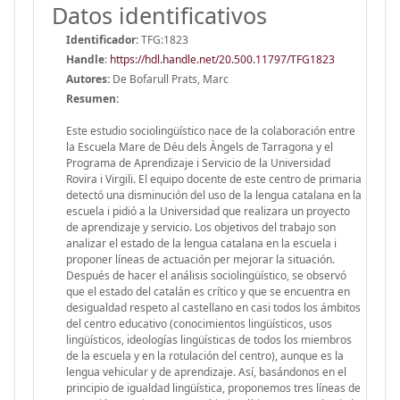
Datos identificativos
Identificador:
TFG:1823
Handle
:
https://hdl.handle.net/20.500.11797/TFG1823
Autores:
De Bofarull Prats, Marc
Resumen:
Este estudio sociolingüístico nace de la colaboración entre
la Escuela Mare de Déu dels Àngels de Tarragona y el
Programa de Aprendizaje i Servicio de la Universidad
Rovira i Virgili. El equipo docente de este centro de primaria
detectó una disminución del uso de la lengua catalana en la
escuela i pidió a la Universidad que realizara un proyecto
de aprendizaje y servicio. Los objetivos del trabajo son
analizar el estado de la lengua catalana en la escuela i
proponer líneas de actuación per mejorar la situación.
Después de hacer el análisis sociolingüístico, se observó
que el estado del catalán es crítico y que se encuentra en
desigualdad respeto al castellano en casi todos los ámbitos
del centro educativo (conocimientos lingüísticos, usos
lingüísticos, ideologías lingüísticas de todos los miembros
de la escuela y en la rotulación del centro), aunque es la
lengua vehicular y de aprendizaje. Así, basándonos en el
principio de igualdad lingüística, proponemos tres líneas de