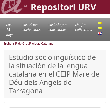
Repositori URV
Last
Llistat per
Llistado por
List for
15
col·leccions
colecciones
collections
days
Treballs Fi de Grau
Filologia Catalana
Estudio sociolingüístico de
la situación de la lengua
catalana en el CEIP Mare de
Déu dels Àngels de
Tarragona