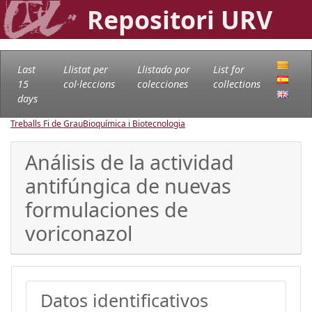
Repositori URV
Last
Llistat per
Llistado por
List for
15
col·leccions
colecciones
collections
days
Treballs Fi de Grau
Bioquímica i Biotecnologia
Análisis de la actividad
antifúngica de nuevas
formulaciones de
voriconazol
Datos identificativos