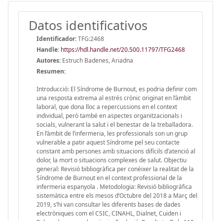
Datos identificativos
Identificador:
TFG:2468
Handle
:
https://hdl.handle.net/20.500.11797/TFG2468
Autores:
Estruch Badenes, Ariadna
Resumen:
Introducció: El Síndrome de Burnout, es podria definir com
una resposta extrema al estrés crònic originat en l’àmbit
laboral, que dona lloc a repercussions en el context
individual, però també en aspectes organitzacionals i
socials, vulnerant la salut i el benestar de la treballadora.
En l’àmbit de l’infermeria, les professionals son un grup
vulnerable a patir aquest Síndrome pel seu contacte
constant amb persones amb situacions difícils d’atenció al
dolor, la mort o situacions complexes de salut. Objectiu
general: Revisió bibliogràfica per conèixer la realitat de la
Síndrome de Burnout en el context professional de la
infermeria espanyola . Metodologia: Revisió bibliogràfica
sistemàtica entre els mesos d’Octubre del 2018 a Març del
2019, s’hi van consultar les diferents bases de dades
electròniques com el CSIC, CINAHL, Dialnet, Cuiden i