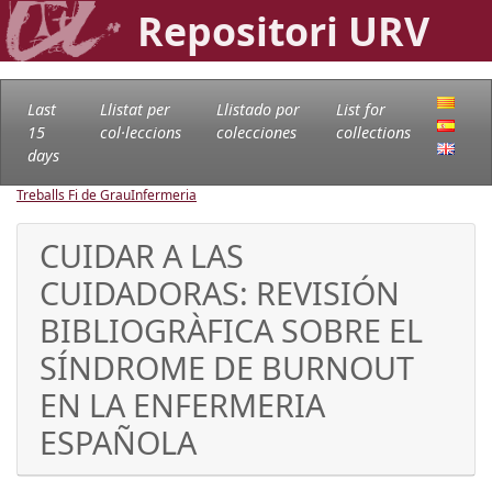
Repositori URV
Last
Llistat per
Llistado por
List for
15
col·leccions
colecciones
collections
days
Treballs Fi de Grau
Infermeria
CUIDAR A LAS
CUIDADORAS: REVISIÓN
BIBLIOGRÀFICA SOBRE EL
SÍNDROME DE BURNOUT
EN LA ENFERMERIA
ESPAÑOLA