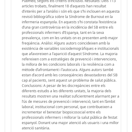
Pubmed, segons els criteris d’inclusió. Resultats: Dels 113
articles trobats, finalment 18 d’aquests han resultat
d’interès per a l’anàlisi i són els que s’hi inclouen en aquesta
revisió bibliogràfica sobre la Síndrome de Burnout en la
infermeria espanyola. En aquests s’hi constata l’existència
d’una gran controvèrsia en la incidència del SB entre els
professionals infermers d’Espanya, tant en la seva
prevalença, com en les unitats on es presenten amb major
freqüència. Anàlisi: Alguns autors coincideixen amb la
existència de variables sociodemogràfiques e institucionals
que afavoreixen a l’aparició d’aquest Síndrome. La majoria
refereixen com a estratègies de prevenció i intervencions,
la millora de les condicions laborals i la resiliència com a
mètode d’afrontament i l’autocura. Alguns autors també
estan d’acord amb les conseqüències devastadores del SB
cap al pacients, sent aquest un problema de salut pública.
Conclusions: A pesar de les discrepàncies entre els
diferents estudis a les diferents unitats, la majoria dels
resultats mostren una realitat suficientment alarmant per a
l’ús de mesures de prevenció i intervenció, tant en l’àmbit
laboral, institucional com personal, que contribueixen a
incrementar el benestar biopsicosocial entre els
professionals infermers i millorar la salut pública de l’estat
espanyol. Donant una major atenció als usuaris i una millor
atenció sanitària.