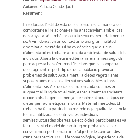
Autores:
Palacio Conde, Judit
Resumen:
Introducció: L’estil de vida de les persones, la manera de
comportar-se i relacionar-se ha anat canviant amb el pas
dels anys i això també inclou a la seva manera d’alimentar-
se. Vivim doncs, en un context amb una gran multitud i
diversitat alimentària. Hi ha evidències que el tipus
d’alimentació es troba relacionada amb l’estat de salut dels
individus. Abans la dieta mediterrània era la més seguida
però aquesta ha sofert modificacions que ha comportat
que augmenti el perfil lipídic de la població provocant
problemes de salut. Actualment, la dietes vegetarianes
suposen unes opcions alternatives saludables a l’hora
d’alimentar-se. Així doncs, es troben cada cop més en
augment al llarg de tot el món, especialment en societats
occidentals. La gent comença normalment aquest tipus de
dietes per raons ètiques i morals. Material i mètodes: El
treball s’ha fet a partir d’una metodologia qualitativa sent la
tècnica utilitzada les entrevistes individuals
semiestructurades obertes. L'elecció dels participants es va
fer utilitzant el model de mostreig no probabilístic per
conveniència-pertinència amb l’objectiu de conèixer des
d’una perspectiva ÈMIC i fenomenològica, l’experiència de