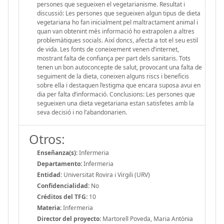
persones que segueixen el vegetarianisme. Resultat i
discussió: Les persones que segueixen algun tipus de dieta
vegetariana ho fan inicialment pel maltractament animal i
quan van obtenint més informació ho extrapolen a altres
problemàtiques socials. Així doncs, afecta a tot el seu estil
de vida. Les fonts de coneixement venen d’internet,
mostrant falta de confiança per part dels sanitaris. Tots
tenen un bon autoconcepte de salut, provocant una falta de
seguiment de la dieta, coneixen alguns riscs i beneficis
sobre ella i destaquen l’estigma que encara suposa avui en
dia per falta d’informació. Conclusions: Les persones que
segueixen una dieta vegetariana estan satisfetes amb la
seva decisió i no l’abandonarien.
Otros:
Enseñanza(s):
Infermeria
Departamento:
Infermeria
Entidad:
Universitat Rovira i Virgili (URV)
Confidencialidad:
No
Créditos del TFG:
10
Materia:
Infermeria
Director del proyecto:
Martorell Poveda, Maria Antònia