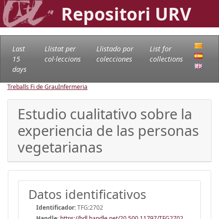
Repositori URV
Last
Llistat per
Llistado por
List for
15
col·leccions
colecciones
collections
days
Treballs Fi de Grau
Infermeria
Estudio cualitativo sobre la
experiencia de las personas
vegetarianas
Datos identificativos
Identificador:
TFG:2702
Handle
:
https://hdl.handle.net/20.500.11797/TFG2702