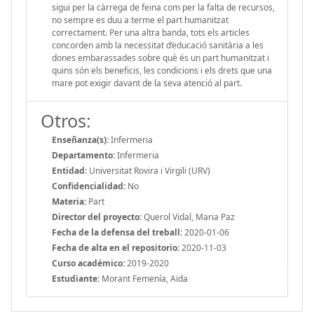
sigui per la càrrega de feina com per la falta de recursos,
no sempre es duu a terme el part humanitzat
correctament. Per una altra banda, tots els articles
concorden amb la necessitat d’educació sanitària a les
dones embarassades sobre què és un part humanitzat i
quins són els beneficis, les condicions i els drets que una
mare pot exigir davant de la seva atenció al part.
Otros:
Enseñanza(s):
Infermeria
Departamento:
Infermeria
Entidad:
Universitat Rovira i Virgili (URV)
Confidencialidad:
No
Materia:
Part
Director del proyecto:
Querol Vidal, Maria Paz
Fecha de la defensa del treball:
2020-01-06
Fecha de alta en el repositorio:
2020-11-03
Curso académico:
2019-2020
Estudiante:
Morant Femenía, Aïda