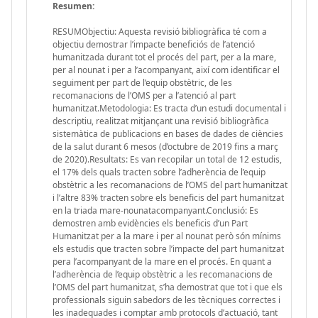
Resumen:
RESUMObjectiu: Aquesta revisió bibliogràfica té com a
objectiu demostrar l’impacte beneficiós de l’atenció
humanitzada durant tot el procés del part, per a la mare,
per al nounat i per a l’acompanyant, així com identificar el
seguiment per part de l’equip obstètric, de les
recomanacions de l’OMS per a l’atenció al part
humanitzat.Metodologia: Es tracta d’un estudi documental i
descriptiu, realitzat mitjançant una revisió bibliogràfica
sistemàtica de publicacions en bases de dades de ciències
de la salut durant 6 mesos (d’octubre de 2019 fins a març
de 2020).Resultats: Es van recopilar un total de 12 estudis,
el 17% dels quals tracten sobre l’adherència de l’equip
obstètric a les recomanacions de l’OMS del part humanitzat
i l’altre 83% tracten sobre els beneficis del part humanitzat
en la triada mare-nounatacompanyant.Conclusió: Es
demostren amb evidències els beneficis d’un Part
Humanitzat per a la mare i per al nounat però són mínims
els estudis que tracten sobre l’impacte del part humanitzat
pera l’acompanyant de la mare en el procés. En quant a
l’adherència de l’equip obstètric a les recomanacions de
l’OMS del part humanitzat, s’ha demostrat que tot i que els
professionals siguin sabedors de les tècniques correctes i
les inadequades i comptar amb protocols d’actuació, tant