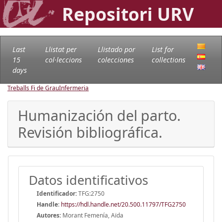
Repositori URV
Last
Llistat per
Llistado por
List for
15
col·leccions
colecciones
collections
days
Treballs Fi de Grau
Infermeria
Humanización del parto.
Revisión bibliográfica.
Datos identificativos
Identificador:
TFG:2750
Handle
:
https://hdl.handle.net/20.500.11797/TFG2750
Autores:
Morant Femenía, Aïda