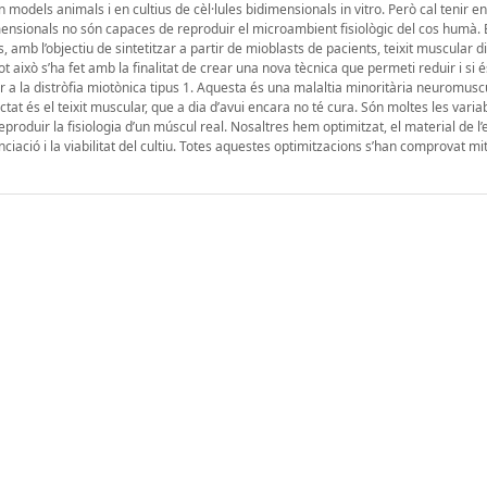
odels animals i en cultius de cèl·lules bidimensionals in vitro. Però cal tenir 
imensionals no són capaces de reproduir el microambient fisiològic del cos humà.
 amb l’objectiu de sintetitzar a partir de mioblasts de pacients, teixit muscular di
això s’ha fet amb la finalitat de crear una nova tècnica que permeti reduir i si é
er a la distròfia miotònica tipus 1. Aquesta és una malaltia minoritària neuromuscu
t és el teixit muscular, que a dia d’avui encara no té cura. Són moltes les varia
roduir la fisiologia d’un múscul real. Nosaltres hem optimitzat, el material de l’e
nciació i la viabilitat del cultiu. Totes aquestes optimitzacions s’han comprovat mi