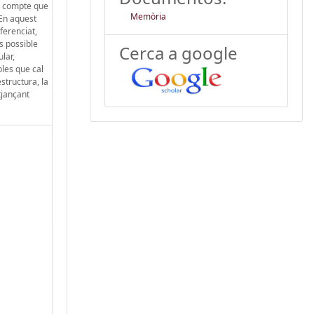
en compte que
Memòria
 En aquest
ferenciat,
s possible
Cerca a google
lar,
bles que cal
structura, la
tjançant