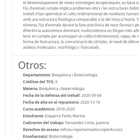
el desenvolupament de noves estratègies terapèutiques, es basa en m
l’ús d’animals simple implica problemes ètics i les estructures bid
treball s’han optimitzat el cultiu tridimensional de mioblasts humans,
amb una estructura fisiològica comparable a la del múscul humà. Tot 
eliminar, l’ús d’animals durant la fase preclínica de nous fàrmacs p
d’herència autosòmica dominant, multisistèmica on l’òrgan més afecta
tenir en compte per aconseguir un cultiu tridimensional, capaç de rep
forma de l’estructura, la concentració de cèl·lules, el medi de difere
anàlisis moleculars, morfològics i funcionals.
Otros:
Departamento:
Bioquímica i Biotecnologia
Créditos del TFG:
9
Materia:
Bioquímica i biotecnologia
Fecha de la defensa del treball:
2020-09-04
Fecha de alta en el repositorio:
2020-12-16
Curso académico:
2019-2020
Estudiante:
Esquerrà Parés Marina
Codirector del trabajo:
Fernandez Costa, Juanma
Derechos de acceso:
info:eu-repo/semantics/openAccess
Enseñanza(s):
Biotecnologia