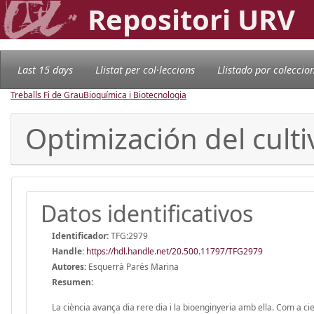
Repositori URV
Last 15 days
Llistat per col·leccions
Llistado por coleccio
Treballs Fi de Grau
Bioquímica i Biotecnologia
Optimización del cult
Datos identificativos
Identificador:
TFG:2979
Handle
:
https://hdl.handle.net/20.500.11797/TFG2979
Autores:
Esquerrà Parés Marina
Resumen:
La ciència avança dia rere dia i la bioenginyeria amb ella. Com a c