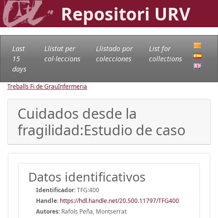
Repositori URV
Last
Llistat per
Llistado por
List for
15
col·leccions
colecciones
collections
days
Treballs Fi de Grau
Infermeria
Cuidados desde la
fragilidad:Estudio de caso
Datos identificativos
Identificador:
TFG:400
Handle
:
https://hdl.handle.net/20.500.11797/TFG400
Autores:
Rafols Peña, Montserrat