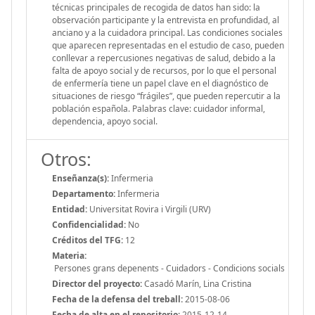
técnicas principales de recogida de datos han sido: la
observación participante y la entrevista en profundidad, al
anciano y a la cuidadora principal. Las condiciones sociales
que aparecen representadas en el estudio de caso, pueden
conllevar a repercusiones negativas de salud, debido a la
falta de apoyo social y de recursos, por lo que el personal
de enfermería tiene un papel clave en el diagnóstico de
situaciones de riesgo “frágiles”, que pueden repercutir a la
población española. Palabras clave: cuidador informal,
dependencia, apoyo social.
Otros:
Enseñanza(s):
Infermeria
Departamento:
Infermeria
Entidad:
Universitat Rovira i Virgili (URV)
Confidencialidad:
No
Créditos del TFG:
12
Materia:
Persones grans depenents - Cuidadors - Condicions socials
Director del proyecto:
Casadó Marín, Lina Cristina
Fecha de la defensa del treball:
2015-08-06
Fecha de alta en el repositorio:
2015-12-14