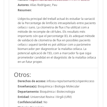
Autores:
Alías Rodríguez, Pau
Resumen:
L'objectiu principal del treball actual és estudiar la variació
de la Percentatge de limfòcits intraepitelials entre pacients
celíacs i sans. La citometria de flux s'ha utilitzat com a
mètode de recompte de cèl·lules. Els resultats més
importants són que el percentatge IEL és adequat mètode
de validació de citometria de flux en possibles pacients
celíacs i aquest també es pot utilitzar com a paràmetre
biomarcador per diagnosticar la malaltia celíaca. La
potencial aplicació de l'IEL com a marcador fa que sigui
prometedor candidat en el diagnòstic de la malaltia celíaca
en un futur proper.
Otros:
Derechos de acceso:
info:eu-repo/semantics/openAccess
Enseñanza(s):
Bioquímica i Biologia Molecular
Departamento:
Bioquímica i Biotecnologia
Entidad:
Universitat Rovira i Virgili (URV)
Confidencialidad:
No