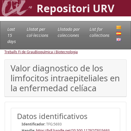
Repositori URV
Last
Llistat per
Llistado por
List for
15
col·leccions
colecciones
collections
days
Treballs Fi de Grau
Bioquímica i Biotecnologia
Valor diagnostico de los
limfocitos intraepiteliales en
la enfermedad celíaca
Datos identificativos
Identificador:
TFG:5693
Handle
:
https://hdl.handle.net/20.500.11797/TFG5693