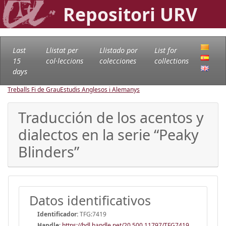
Repositori URV
Last
Llistat per
Llistado por
List for
15
col·leccions
colecciones
collections
days
Treballs Fi de Grau
Estudis Anglesos i Alemanys
Traducción de los acentos y
dialectos en la serie “Peaky
Blinders”
Datos identificativos
Identificador:
TFG:7419
Handle
:
https://hdl.handle.net/20.500.11797/TFG7419