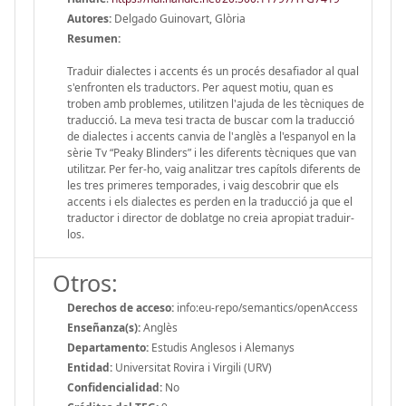
Autores:
Delgado Guinovart, Glòria
Resumen:
Traduir dialectes i accents és un procés desafiador al qual
s'enfronten els traductors. Per aquest motiu, quan es
troben amb problemes, utilitzen l'ajuda de les tècniques de
traducció. La meva tesi tracta de buscar com la traducció
de dialectes i accents canvia de l'anglès a l'espanyol en la
sèrie Tv “Peaky Blinders” i les diferents tècniques que van
utilitzar. Per fer-ho, vaig analitzar tres capítols diferents de
les tres primeres temporades, i vaig descobrir que els
accents i els dialectes es perden en la traducció ja que el
traductor i director de doblatge no creia apropiat traduir-
los.
Otros:
Derechos de acceso:
info:eu-repo/semantics/openAccess
Enseñanza(s):
Anglès
Departamento:
Estudis Anglesos i Alemanys
Entidad:
Universitat Rovira i Virgili (URV)
Confidencialidad:
No