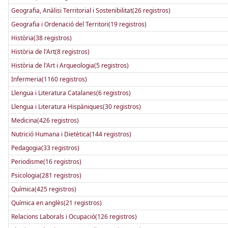
Geografia, Anàlisi Territorial i Sostenibilitat(26 registros)
Geografia i Ordenació del Territori(19 registros)
Història(38 registros)
Història de l'Art(8 registros)
Història de l'Art i Arqueologia(5 registros)
Infermeria(1160 registros)
Llengua i Literatura Catalanes(6 registros)
Llengua i Literatura Hispàniques(30 registros)
Medicina(426 registros)
Nutrició Humana i Dietètica(144 registros)
Pedagogia(33 registros)
Periodisme(16 registros)
Psicologia(281 registros)
Química(425 registros)
Química en anglès(21 registros)
Relacions Laborals i Ocupació(126 registros)