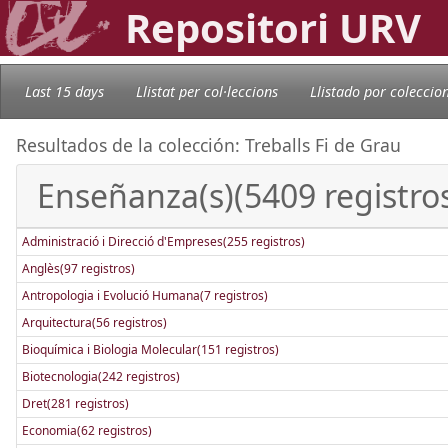
Repositori URV
Last 15 days
Llistat per col·leccions
Llistado por coleccio
Resultados de la colección: Treballs Fi de Grau
Enseñanza(s)(5409 registro
Administració i Direcció d'Empreses(255 registros)
Anglès(97 registros)
Antropologia i Evolució Humana(7 registros)
Arquitectura(56 registros)
Bioquímica i Biologia Molecular(151 registros)
Biotecnologia(242 registros)
Dret(281 registros)
Economia(62 registros)