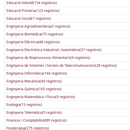
Educació Infantil(154 registros)
Educació Primària(123 registros)
Educació Social(7 registros)
Enginyeria Agroalimentària(5 registros)
Enginyeria Biomèdica(75 registros)
Enginyeria Elèctrica(66 registros)
Enginyeria Electrònica Industrial i Automàtica(57 registros)
Enginyeria de Bioprocessos Alimentaris(9 registros)
Enginyeria de Sistemes i Serveis de Telecomunicacions(28 registros)
Enginyeria Informàtica(144 registros)
Enginyeria Mecànica(40 registros)
Enginyeria Química(165 registros)
Enginyeria Matemàtica i Física(9 registros)
Enologia(15 registros)
Enginyeria Telemàtica(5 registros)
Finances i Comptabilitat(89 registros)
Fisioteràpia(275 registros)