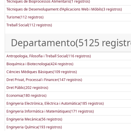
Tècniques de Bioprocessos Alimentaris(1 registros)
Tècniques de Desenvolupament d'Aplicacions Web i Mòbils(3 registros)
Turisme(112 registros)
Treball Social(112 registros)
Departamento(5125 registr
Antropologia, Filosofia i Treball Social(116 registros)
Bioquímica i Biotecnologia(424 registros)
Ciències Mèdiques Bàsiques(109 registros)
Dret Privat, Processal i Financer(147 registros)
Dret Públic(202 registros)
Economia(180 registros)
Enginyeria Electrònica, Elèctrica i Automàtica(185 registros)
Enginyeria Informàtica i Matemàtiques(171 registros)
Enginyeria Mecànica(56 registros)
Enginyeria Química(193 registros)