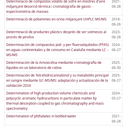
Determinació de compostos volàtils de sofre en mostres d'aire
2021-
mitjançant desorció tèrmica i cromatografia de gasos -
06-28
espectrometria de masses
Determinació de poliamines en orina mitjançant UHPLC-MS/MS
2018-
06-26
Determinació de productes plàstics després de ser sotmesos al
2023-
procés de pirolsis
06-28
Determinación de compuestos poli- y per-fluoroalquilados (PFAS)
2024-
en aguas continentales y de consumo en Cataluña mediante LC –
06-27
MS/MS
Determinación de la Amoxicilina mediante cromatografía de
2025-
líquidos en un laboratorio de rutina
06-30
Determinación de Tetrahidrocannabinol y su metabolito principal
2025-
en sangre mediante GC-MS/MS: adaptación y actualización de la
06-27
validación 2024
Determination of high production volume chemicals and
2024-
polycyclic aromatic hydrocarbons in particulate matter by
05-27
thermal desorption coupled to gas chromatography and mass
spectrometry
Determination of phthalates in bottled water
2021-
06-28