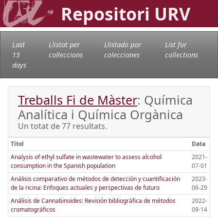
Repositori URV
Last
Llistat per
Llistado por
List for
15
col·leccions
colecciones
collections
days
Treballs Fi de Màster
: Química
Analítica i Química Orgànica
Un totat de 77 resultats.
Títol
Data
Analysis of ethyl sulfate in wastewater to assess alcohol
2021-
consumption in the Spanish population
07-01
Análisis comparativo de métodos de detección y cuantificación
2023-
de la ricina: Enfoques actuales y perspectivas de futuro
06-29
Análisis de Cannabinoides: Revisión bibliográfica de métodos
2022-
cromatográficos
09-14