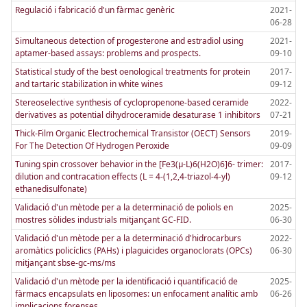
Regulació i fabricació d'un fàrmac genèric
2021-
06-28
Simultaneous detection of progesterone and estradiol using
2021-
aptamer-based assays: problems and prospects.
09-10
Statistical study of the best oenological treatments for protein
2017-
and tartaric stabilization in white wines
09-12
Stereoselective synthesis of cyclopropenone-based ceramide
2022-
derivatives as potential dihydroceramide desaturase 1 inhibitors
07-21
Thick-Film Organic Electrochemical Transistor (OECT) Sensors
2019-
For The Detection Of Hydrogen Peroxide
09-09
Tuning spin crossover behavior in the [Fe3(µ-L)6(H2O)6]6- trimer:
2017-
dilution and contracation effects (L = 4-(1,2,4-triazol-4-yl)
09-12
ethanedisulfonate)
Validació d'un mètode per a la determinació de poliols en
2025-
mostres sòlides industrials mitjançant GC-FID.
06-30
Validació d'un mètode per a la determinació d'hidrocarburs
2022-
aromàtics policíclics (PAHs) i plaguicides organoclorats (OPCs)
06-30
mitjançant sbse-gc-ms/ms
Validació d'un mètode per la identificació i quantificació de
2025-
fàrmacs encapsulats en liposomes: un enfocament analític amb
06-26
implicacions forenses