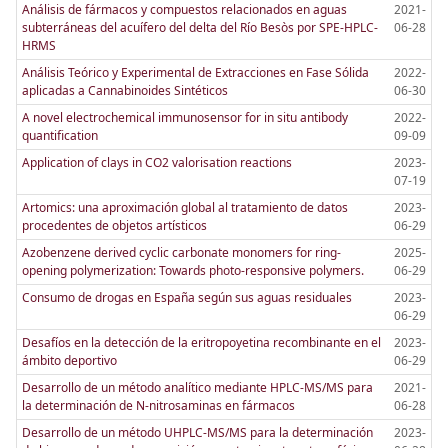
Análisis de fármacos y compuestos relacionados en aguas
2021-
subterráneas del acuífero del delta del Río Besòs por SPE-HPLC-
06-28
HRMS
Análisis Teórico y Experimental de Extracciones en Fase Sólida
2022-
aplicadas a Cannabinoides Sintéticos
06-30
A novel electrochemical immunosensor for in situ antibody
2022-
quantification
09-09
Application of clays in CO2 valorisation reactions
2023-
07-19
Artomics: una aproximación global al tratamiento de datos
2023-
procedentes de objetos artísticos
06-29
Azobenzene derived cyclic carbonate monomers for ring-
2025-
opening polymerization: Towards photo-responsive polymers.
06-29
Consumo de drogas en España según sus aguas residuales
2023-
06-29
Desafíos en la detección de la eritropoyetina recombinante en el
2023-
ámbito deportivo
06-29
Desarrollo de un método analítico mediante HPLC-MS/MS para
2021-
la determinación de N-nitrosaminas en fármacos
06-28
Desarrollo de un método UHPLC-MS/MS para la determinación
2023-