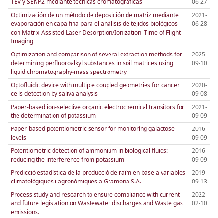
TEV y SENP2 mediante técnicas cromatográficas
06-27
Optimización de un método de deposición de matriz mediante
2021-
evaporación en capa fina para el análisis de tejidos biológicos
06-28
con Matrix-Assisted Laser Desorption/Ionization–Time of Flight
Imaging
Optimization and comparison of several extraction methods for
2025-
determining perfluoroalkyl substances in soil matrices using
09-10
liquid chromatography-mass spectrometry
Optofluidic device with multiple coupled geometries for cancer
2020-
cells detection by saliva analysis
09-08
Paper-based ion-selective organic electrochemical transitors for
2021-
the determination of potassium
09-09
Paper-based potentiometric sensor for monitoring galactose
2016-
levels
09-09
Potentiometric detection of ammonium in biological fluids:
2016-
reducing the interference from potassium
09-09
Predicció estadística de la producció de raïm en base a variables
2019-
climatològiques i agronòmiques a Gramona S.A.
09-13
Process study and research to ensure compliance with current
2022-
and future legislation on Wastewater discharges and Waste gas
02-10
emissions.