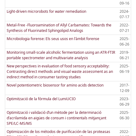
09-16
Light-driven microrobots for water remediation
2024-
07-17
Metal-Free -Fluoroamination of Allyl Carbamates: Towards the
2022-
Synthesis of Fluorinated Sphingolipid Analogs
07-21
Microbiologia forense: Els seus usos en l'àmbit forense
2025-
06-26
Monitoring small-scale alcoholic fermentation using an ATR-FTIR
2019-
portable spectrometer and multivariate analysis
06-21
New perspectives in evaluation of food sensory acceptability:
2025-
Contrasting direct methods and visual waste assessment as an
06-19
indirect method in consumer tasting studies
Novel potentiometric biosensor for amino acids detection
2017-
12-09
Optimització de la fórmula del LumiUCIO
2023-
06-29
Optimització i validació d’un mètode per la determinació
2025-
d’acrilamida en aigües de consum i continentals mitjançant
06-30
SPE/LC-MS/MS
Optimización de los métodos de purificación de las proteasas
2022-