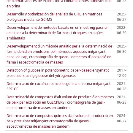
de biomarcadores de exposición a contaminantes atmosféricos
06-28
en orina
Desarrollo y optimización del análisis de GHB en matrices
2025-
biológicas mediante GC-MS
06-27
Desenvolupament de mètodes basats en un mostreig passiu i
2022-
actiu per a la determinació de fàrmacs i drogues en aigües
06-30
ambientals
Desenvolupament d’un mètode analític per a la determinació de
2025-
formaldehid en emulsions polimèriques aquoses mitjançant
06-30
espai de cap, cromatografia de gasos i detectors d’ionització de
flama i espectrometria de masses
Detection of glucose in potentiometric paper-based enzymatic
2017-
biosensors using glucose dehydrogenase.
12-09
Determinació de cocaïna i benzoilecgonina en orina mitjançant
2021-
SPE-CE
06-28
Determinació de compostos d'alt volum de producció en mostres
2021-
de peix per extracció en QuEChERS i cromatografia de gas -
06-28
espectrometria de masses en tàndem
Determinació de compostos químics d’alt volum de producció en
2024-
peix precuinat mitjançant cromatografia de gasos i
06-27
espectrometria de masses en tàndem