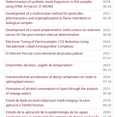
Determination of synthetic musk fragrances in fish samples
2018-
using SPME Arrow-GC-IT-MS/MS
06-28
Development of a multiresidue method for pesticides,
2021-
pharmaceutics and organophosphorus flame retardants in
06-28
biological samples
Development of a novel amperometric solid-contact ion-selective
2022-
sensor for the post-mortem interval determination
06-30
Electronic Tuning of Electrocatalytic CO2 Reduction Using
2024-
Tetradentate Cobalt Aminopyridine Complexes
09-07
El Informe Pericial como elemento de prueba judicial
2021-
07-01
Empremtes dactilars, segells de temporalitat?
2023-
09-13
Enantioselective aziridination of dienyl carbamates en route to
2024-
sphingolipid mimics
07-19
Estimation of alcohol consumption in Spain through the analysis
2022-
of sewage waters
06-30
Estudi de lípids en teixit mitjançant maldi imaging i la seva
2018-
aplicació a l'àmbit forense
06-26
Estudio de la aplicación de la epidemiología de las aguas
2020-
residuales para la estimación del consumo de drogas en España
07-08