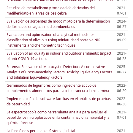
Estudios de metabolismo y toxicidad de derivados del
2021-
metilfenidato en larvas de pez cebra
07-01
Evaluación de sorbentes de modo mixto para la determinación
2024-
de fármacos en aguas medioambientales
06-27
Evaluation and optimisation of analytical methods for
2021-
classification of olive oils using miniaturised portable NIR
09-09
instruments and chemometric techniques
Evaluation of air quality in indoor and outdoor ambients: Impact
2021-
of anti-COVID-19 actions
06-28
Forensic Relevance of Microcystin Detection: A comparative
2025-
Analysis of Cross-Reactivity Factors, Toxicity Equivalency Factors
06-27
and Inhibition Equivalency Factors
Germinados de legumbres como ingrediente activo de
2022-
complementos alimenticios para la intolerancia a la histamina
06-20
Implementación del software familias en el análisis de pruebas
2022-
de paternidad
06-30
La espectroscopía como herramienta analítia para evaluar el
2021-
papel de los microplásticos en la contaminación ambiental y la
07-01
química forense
La funció dels pèrits en el Sistema Judicial
2021-