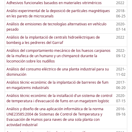
Adhesivos funcionales basados en materiales vitriméricos
2022
Anàlisi experimental de la deposició de partícules magnètiques
2018-
en les parets de microcanals
06-25
Análisis de emisiones de tecnologías alternativas en vehículo
2020-
pesado
07-14
Anàlisis de la implantació de centrals hidroelèctriques de
2022
bombeig a les pedreres del Garraf
Análisis del comportamiento mecánico de los huesos carpianos
2022-
de la muñeca de un humano y un chimpancé durante la
09-12
locomoción sobre los nudillos
Análisis del consumo eléctrico de una planta industrial para su
2021-
disminución
11-02
Anàlisis tècnic-econòmic de la implantació de barreres de fum
2017-
en magatzems industrials
06-20
Anàlisis tècnic-econòmic de la instal·lació d'un sistema de control
2020-
de temperatura i d'evacuació de fums en un magatzem logístic
07-15
Análisis y diseño de una aplicación informática de la norma
2016-
UNE23585:2004 de Sistemas de Control de Temperatura y
09-16
Evacuación de Humos para naves de una sola planta con
actividad industrial