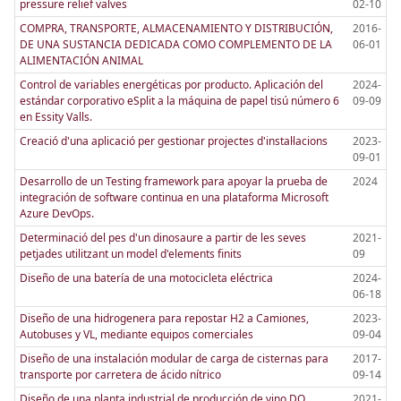
pressure relief valves
02-10
COMPRA, TRANSPORTE, ALMACENAMIENTO Y DISTRIBUCIÓN,
2016-
DE UNA SUSTANCIA DEDICADA COMO COMPLEMENTO DE LA
06-01
ALIMENTACIÓN ANIMAL
Control de variables energéticas por producto. Aplicación del
2024-
estándar corporativo eSplit a la máquina de papel tisú número 6
09-09
en Essity Valls.
Creació d'una aplicació per gestionar projectes d'instal·lacions
2023-
09-01
Desarrollo de un Testing framework para apoyar la prueba de
2024
integración de software continua en una plataforma Microsoft
Azure DevOps.
Determinació del pes d'un dinosaure a partir de les seves
2021-
petjades utilitzant un model d'elements finits
09
Diseño de una batería de una motocicleta eléctrica
2024-
06-18
Diseño de una hidrogenera para repostar H2 a Camiones,
2023-
Autobuses y VL, mediante equipos comerciales
09-04
Diseño de una instalación modular de carga de cisternas para
2017-
transporte por carretera de ácido nítrico
09-14
Diseño de una planta industrial de producción de vino DO
2021-