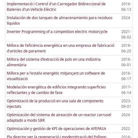
Implementació i Control d'un Carregador Bidireccional de
2016-
Bateries d'un Vehicle Elèctric
06-13
Instalación de dos tanques de almacenamiento para residuos
2024
líquidos
Inverter Programming of a competition electric motorcycle
2021-
06-02
Millora de l'eficiència energètica en una empresa de fabricació
2018-
d'articles de parament
06-25
Millora del sistema d'extracció de pols en una indústria
2016-
alimentària
06-01
Millora per a l'estalvi energètic mitjançant un software de
2016-
visualització
06-17
Modelación energética de edificios integrando superficies
2017-
reflectantes y de cambio de fase
06-14
Optimització de la producció en una sala de components
2023-
injectats
09-01
Optimización del sistema de aireación de un reactor carrusel
2024
adaptado a modo SBR
Optimización y gestión de KPI de operaciones de AFEPASA
2022
Pla director per la regeneració i modernització del Polígon
2016-