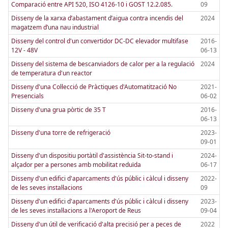
Comparació entre API 520, ISO 4126-10 i GOST 12.2.085.
09
Disseny de la xarxa d’abastament d’aigua contra incendis del
2024
magatzem d’una nau industrial
Disseny del control d'un convertidor DC-DC elevador multifase
2016-
12V - 48V
06-13
Disseny del sistema de bescanviadors de calor per a la regulació
2024
de temperatura d'un reactor
Disseny d'una Col·lecció de Pràctiques d'Automatització No
2021-
Presencials
06-02
Disseny d'una grua pòrtic de 35 T
2016-
06-13
Disseny d'una torre de refrigeració
2023-
09-01
Disseny d'un dispositiu portàtil d'assistència Sit-to-stand i
2024-
alçador per a persones amb mobilitat reduïda
06-17
Disseny d'un edifici d'aparcaments d'ús públic i càlcul i disseny
2022-
de les seves instal·lacions
09
Disseny d'un edifici d'aparcaments d'ús públic i càlcul i disseny
2023-
de les seves instal·lacions a l'Aeroport de Reus
09-04
Disseny d'un útil de verificació d'alta precisió per a peces de
2022