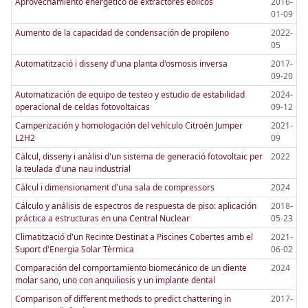
Aprovechamiento energético de extractores eólicos
2016-
01-09
Aumento de la capacidad de condensación de propileno
2022-
05
Automatització i disseny d'una planta d'osmosis inversa
2017-
09-20
Automatización de equipo de testeo y estudio de estabilidad
2024-
operacional de celdas fotovoltaicas
09-12
Camperización y homologación del vehículo Citroën Jumper
2021-
L2H2
09
Càlcul, disseny i anàlisi d'un sistema de generació fotovoltaic per
2022
la teulada d'una nau industrial
Càlcul i dimensionament d'una sala de compressors
2024
Cálculo y análisis de espectros de respuesta de piso: aplicación
2018-
práctica a estructuras en una Central Nuclear
05-23
Climatització d'un Recinte Destinat a Piscines Cobertes amb el
2021-
Suport d'Energia Solar Tèrmica
06-02
Comparación del comportamiento biomecánico de un diente
2024
molar sano, uno con anquiliosis y un implante dental
Comparison of different methods to predict chattering in
2017-