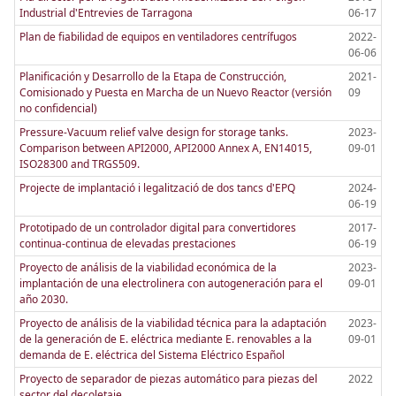
Industrial d'Entrevies de Tarragona
06-17
Plan de fiabilidad de equipos en ventiladores centrífugos
2022-
06-06
Planificación y Desarrollo de la Etapa de Construcción,
2021-
Comisionado y Puesta en Marcha de un Nuevo Reactor (versión
09
no confidencial)
Pressure-Vacuum relief valve design for storage tanks.
2023-
Comparison between API2000, API2000 Annex A, EN14015,
09-01
ISO28300 and TRGS509.
Projecte de implantació i legalització de dos tancs d'EPQ
2024-
06-19
Prototipado de un controlador digital para convertidores
2017-
continua-continua de elevadas prestaciones
06-19
Proyecto de análisis de la viabilidad económica de la
2023-
implantación de una electrolinera con autogeneración para el
09-01
año 2030.
Proyecto de análisis de la viabilidad técnica para la adaptación
2023-
de la generación de E. eléctrica mediante E. renovables a la
09-01
demanda de E. eléctrica del Sistema Eléctrico Español
Proyecto de separador de piezas automático para piezas del
2022
sector del decoletaje