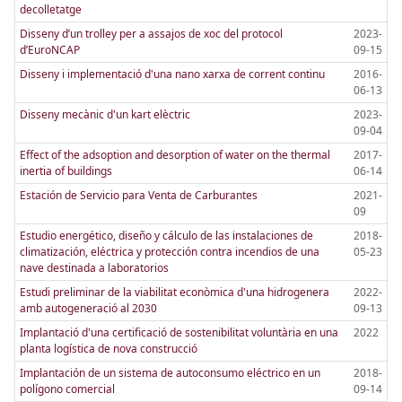
decolletatge
Disseny d’un trolley per a assajos de xoc del protocol
2023-
d’EuroNCAP
09-15
Disseny i implementació d'una nano xarxa de corrent continu
2016-
06-13
Disseny mecànic d'un kart elèctric
2023-
09-04
Effect of the adsoption and desorption of water on the thermal
2017-
inertia of buildings
06-14
Estación de Servicio para Venta de Carburantes
2021-
09
Estudio energético, diseño y cálculo de las instalaciones de
2018-
climatización, eléctrica y protección contra incendios de una
05-23
nave destinada a laboratorios
Estudi preliminar de la viabilitat econòmica d'una hidrogenera
2022-
amb autogeneració al 2030
09-13
Implantació d'una certificació de sostenibilitat voluntària en una
2022
planta logística de nova construcció
Implantación de un sistema de autoconsumo eléctrico en un
2018-
polígono comercial
09-14