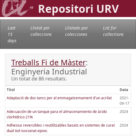
Repositori URV
Last
Llistat per
Llistado por
List for
15
col·leccions
colecciones
collections
days
Treballs Fi de Màster
:
Enginyeria Industrial
Un totat de 86 resultats.
Títol
Data
Adaptació de dos tancs per al emmagatzemament d'un acrilat
2021-
09-17
Adecuación de un tanque para el almacenamiento de ácido
2024
clorhídrico 21%
Adhesius reversibles i reutilitzables basats en sistemes de curat
2024
dual tiol-isocianat-epoxi.