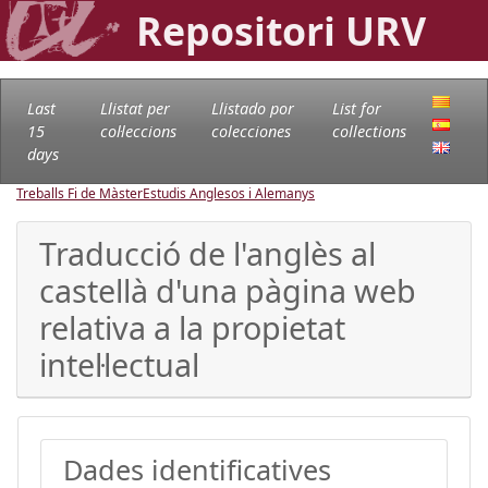
Repositori URV
Last
Llistat per
Llistado por
List for
15
col·leccions
colecciones
collections
days
Treballs Fi de Màster
Estudis Anglesos i Alemanys
Traducció de l'anglès al
castellà d'una pàgina web
relativa a la propietat
intel·lectual
Dades identificatives