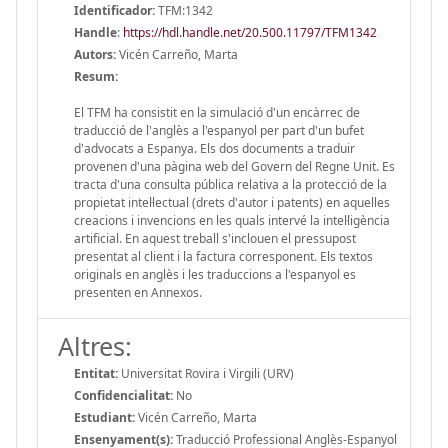
Identificador:
TFM:1342
Handle
:
https://hdl.handle.net/20.500.11797/TFM1342
Autors:
Vicén Carreño, Marta
Resum:
El TFM ha consistit en la simulació d'un encàrrec de
traducció de l'anglès a l'espanyol per part d'un bufet
d'advocats a Espanya. Els dos documents a traduir
provenen d'una pàgina web del Govern del Regne Unit. Es
tracta d'una consulta pública relativa a la protecció de la
propietat intel·lectual (drets d'autor i patents) en aquelles
creacions i invencions en les quals intervé la intel·ligència
artificial. En aquest treball s'inclouen el pressupost
presentat al client i la factura corresponent. Els textos
originals en anglès i les traduccions a l'espanyol es
presenten en Annexos.
Altres:
Entitat:
Universitat Rovira i Virgili (URV)
Confidencialitat:
No
Estudiant:
Vicén Carreño, Marta
Ensenyament(s):
Traducció Professional Anglès-Espanyol