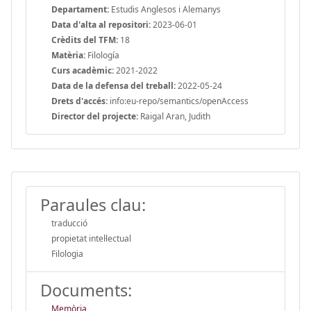
Departament:
Estudis Anglesos i Alemanys
Data d'alta al repositori:
2023-06-01
Crèdits del TFM:
18
Matèria:
Filología
Curs acadèmic:
2021-2022
Data de la defensa del treball:
2022-05-24
Drets d'accés:
info:eu-repo/semantics/openAccess
Director del projecte:
Raigal Aran, Judith
Paraules clau:
traducció
propietat intel·lectual
Filologia
Documents:
Memòria