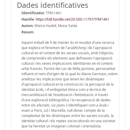
Dades identificatives
Identificador:
TFM:1461
Handle
:
https://hdl.handle.net/20.500.11797/TFM1461
Autors:
Kheïra Hadidi, Mona Saïda
Resum:
Aquest treball de fi de màster és el resultat d'una recerca
que explora el fenomen de l'arabfishing i de l'apropiació
cultural en el context de les xarxes socials, amb l'objectiu
de comprendre els elements que defineixen l'apropiació
cultural i les seves implicacions identitàries en el context
urbà francès. Partint del cas de Milla Jasmine, personalitat
influent el nom d'origen de la qual és Marie Germain, volem
analitzar les implicacions que tenen les dinàmiques
d'apropiació cultural en la construcció i la percepció de la
identitat àrab, i d'ambigüitat ètnica com a tècnica de
mercantilització de l'exotització i fetitxització. A través
d'una exploració bibliogràfica i la recuperació de dades
entre els afectats, sis joves s'identifiquen com a àrab i
viuen a París, Lió i Marsella, vull donar compte de la
complexitat de les dinàmiques entre les xarxes socials, la
identitat cultural i els reptes socioculturals en una societat
que ha heretat un imaginari colonial i orientalista.