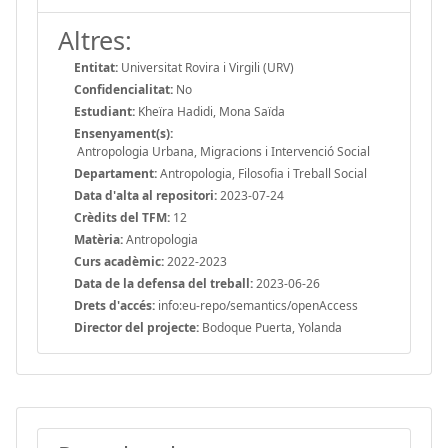
Altres:
Entitat:
Universitat Rovira i Virgili (URV)
Confidencialitat:
No
Estudiant:
Kheïra Hadidi, Mona Saïda
Ensenyament(s):
Antropologia Urbana, Migracions i Intervenció Social
Departament:
Antropologia, Filosofia i Treball Social
Data d'alta al repositori:
2023-07-24
Crèdits del TFM:
12
Matèria:
Antropologia
Curs acadèmic:
2022-2023
Data de la defensa del treball:
2023-06-26
Drets d'accés:
info:eu-repo/semantics/openAccess
Director del projecte:
Bodoque Puerta, Yolanda