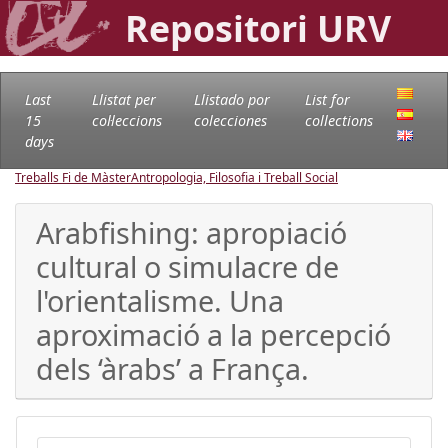
Repositori URV
Last
Llistat per
Llistado por
List for
15
col·leccions
colecciones
collections
days
Treballs Fi de Màster
Antropologia, Filosofia i Treball Social
Arabfishing: apropiació
cultural o simulacre de
l'orientalisme. Una
aproximació a la percepció
dels ‘àrabs’ a França.