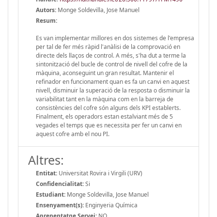
Autors:
Monge Soldevilla, Jose Manuel
Resum:
Es van implementar millores en dos sistemes de l'empresa
per tal de fer més ràpid l'anàlisi de la comprovació en
directe dels llaços de control. A més, s'ha dut a terme la
sintonització del bucle de control de nivell del cofre de la
màquina, aconseguint un gran resultat. Mantenir el
refinador en funcionament quan es fa un canvi en aquest
nivell, disminuir la superació de la resposta o disminuir la
variabilitat tant en la màquina com en la barreja de
consistències del cofre són alguns dels KPI establerts.
Finalment, els operadors estan estalviant més de 5
vegades el temps que es necessita per fer un canvi en
aquest cofre amb el nou PI.
Altres:
Entitat:
Universitat Rovira i Virgili (URV)
Confidencialitat:
Si
Estudiant:
Monge Soldevilla, Jose Manuel
Ensenyament(s):
Enginyeria Química
Aprenentatge Servei:
NO