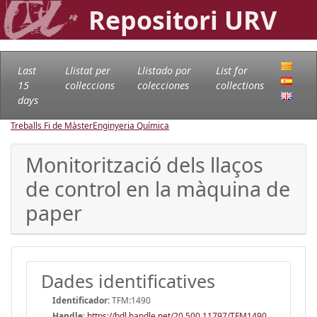
Repositori URV
Last
Llistat per
Llistado por
List for
15
col·leccions
colecciones
collections
days
Treballs Fi de Màster
Enginyeria Química
Monitorització dels llaços
de control en la màquina de
paper
Dades identificatives
Identificador:
TFM:1490
Handle
:
https://hdl.handle.net/20.500.11797/TFM1490