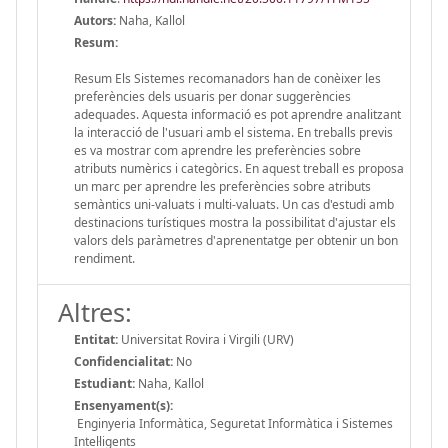
Autors:
Naha, Kallol
Resum:
Resum Els Sistemes recomanadors han de conèixer les
preferències dels usuaris per donar suggerències
adequades. Aquesta informació es pot aprendre analitzant
la interacció de l'usuari amb el sistema. En treballs previs
es va mostrar com aprendre les preferències sobre
atributs numèrics i categòrics. En aquest treball es proposa
un marc per aprendre les preferències sobre atributs
semàntics uni-valuats i multi-valuats. Un cas d'estudi amb
destinacions turístiques mostra la possibilitat d'ajustar els
valors dels paràmetres d'aprenentatge per obtenir un bon
rendiment.
Altres:
Entitat:
Universitat Rovira i Virgili (URV)
Confidencialitat:
No
Estudiant:
Naha, Kallol
Ensenyament(s):
Enginyeria Informàtica, Seguretat Informàtica i Sistemes
Intel·ligents