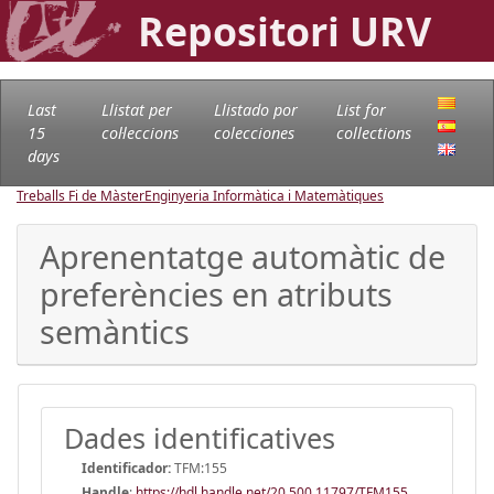
Repositori URV
Last
Llistat per
Llistado por
List for
15
col·leccions
colecciones
collections
days
Treballs Fi de Màster
Enginyeria Informàtica i Matemàtiques
Aprenentatge automàtic de
preferències en atributs
semàntics
Dades identificatives
Identificador:
TFM:155
Handle
:
https://hdl.handle.net/20.500.11797/TFM155